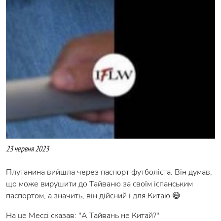
23 червня 2023
Плутанина вийшла через паспорт футболіста. Він думав,
що може вирушити до Тайваню за своїм іспанським
паспортом, а значить, він дійсний і для Китаю 😅
На це Мессі сказав: "А Тайвань не Китай?"