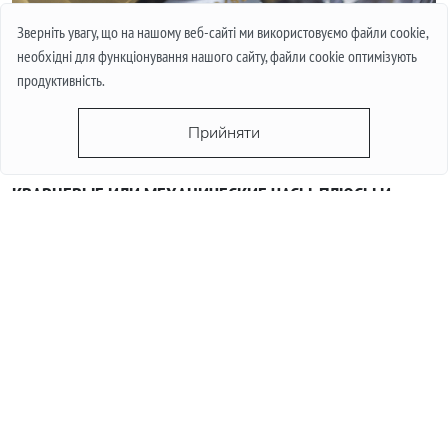
Зверніть увагу, що на нашому веб-сайті ми використовуємо файли cookie,
необхідні для функціонування нашого сайту, файли cookie оптимізують
продуктивність.
Прийняти
КВАРЦЕВЫЕ ИЛИ МЕХАНИЧЕСКИЕ ЧАСЫ. ПЛЮСЫ И
МИНУСЫ МЕХАНИЗМОВ.
Often when choosing a watch from a customer, the question
arises - “Which watch is better? Quartz or mechanical? ”To
give a reasonable answer you should first understand what
these mechanisms are, and what are the pros and cons of
their work.
Детальніше