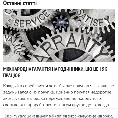
Останні статті
МІЖНАРОДНА ГАРАНТІЯ НА ГОДИННИКИ. ЩО ЦЕ І ЯК
ПРАЦЮЄ
Каждый в своей жизни хотя-бы раз покупал часы или же
задумывался о их покупке. Конечно покупая недорогие
аксессуары, мы редко переживаем по поводу того,
сколько они проработают и совсем другое дело, когда
это дорогое изделие, стоимостью в несколько тысяч, а
Зверніть увагу, що на нашому веб-сайті ми використовуємо файли cookie,
иногда и несколько десятков тысяч. В таком случае