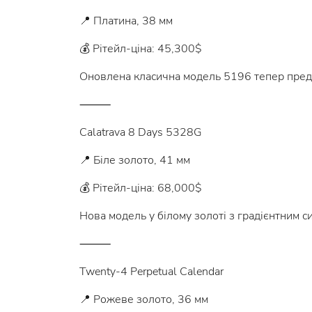
📍 Платина, 38 мм
💰 Рітейл-ціна: 45,300$
Оновлена класична модель 5196 тепер предс
⸻
Calatrava 8 Days 5328G
📍 Біле золото, 41 мм
💰 Рітейл-ціна: 68,000$
Нова модель у білому золоті з градієнтним с
⸻
Twenty-4 Perpetual Calendar
📍 Рожеве золото, 36 мм