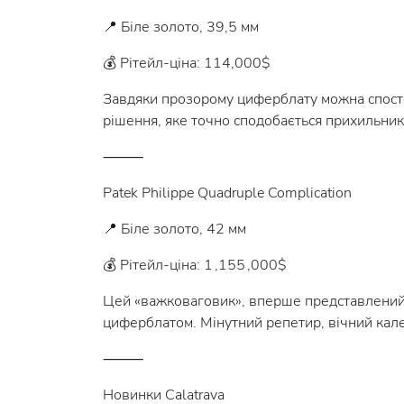
📍 Біле золото, 39,5 мм
💰 Рітейл-ціна: 114,000$
Завдяки прозорому циферблату можна спостер
рішення, яке точно сподобається прихильник
⸻
Patek Philippe Quadruple Complication
📍 Біле золото, 42 мм
💰 Рітейл-ціна: 1 ,155 ,000$
Цей «важковаговик», вперше представлений на
циферблатом. Мінутний репетир, вічний кале
⸻
Новинки Calatrava