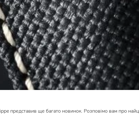
lippe представив ще багато новинок. Розповімо вам про найц