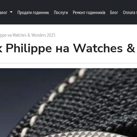
талог
Продати годинник
Послуги
Ремонт годинників
Блог
Оплата 
lippe на Watches & Wonders 2025
 Philippe на Watches 