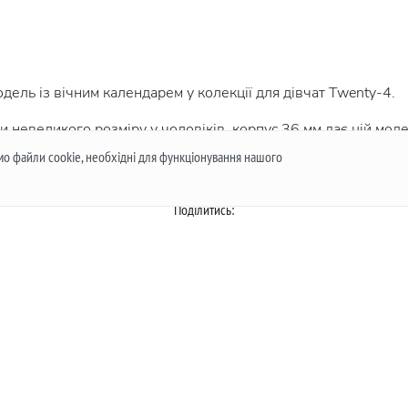
одель із вічним календарем у колекції для дівчат Twenty-4.
и невеликого розміру у чоловіків, корпус 36 мм дає цій моде
ємо файли cookie, необхідні для функціонування нашого
Поділитись: