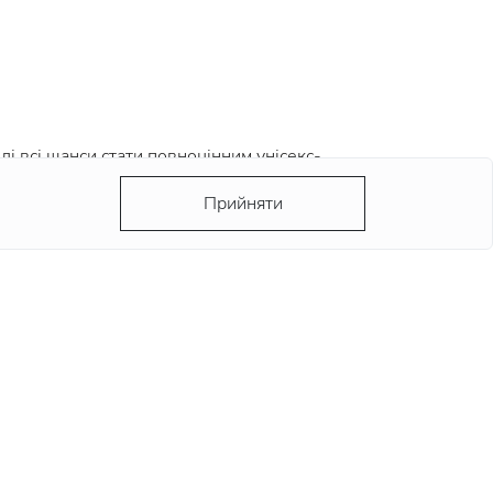
лі всі шанси стати повноцінним унісекс-
Прийняти