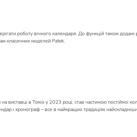
ігати роботу вічного календаря. До функцій також додані 
ам класичних моделей Patek.
 виставці в Токіо у 2023 році, став частиною постійної кол
ндар і хронограф – все в найкращих традиціях найскладніши