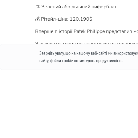
🎨 Зелений або льняний циферблат
💰 Рітейл-ціна: 120,190$
Вперше в історії Patek Philippe представив м
З огляду на тренд останніх років на годинник
варіантом.
Зверніть увагу, що на нашому веб-сайті ми використову
сайту, файли cookie оптимізують продуктивність.
Останні статті