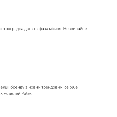
ретроградна дата та фаза місяця. Незвичайне
екції бренду з новим трендовим ice blue
х моделей Patek.