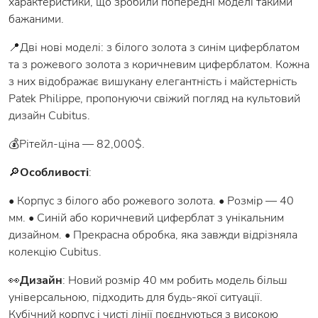
характеристики, що зробили попередні моделі такими
бажаними.
📍Дві нові моделі: з білого золота з синім циферблатом
та з рожевого золота з коричневим циферблатом. Кожна
з них відображає вишукану елегантність і майстерність
Patek Philippe, пропонуючи свіжий погляд на культовий
дизайн Cubitus.
💰Рітейл-ціна — 82,000$.
🔎
Особливості
:
• Корпус з білого або рожевого золота. • Розмір — 40
мм. • Синій або коричневий циферблат з унікальним
дизайном. • Прекрасна обробка, яка завжди відрізняла
колекцію Cubitus.
👀
Дизайн
: Новий розмір 40 мм робить модель більш
універсальною, підходить для будь-якої ситуації.
Кубічний корпус і чисті лінії поєднуються з високою