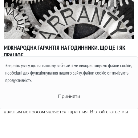
МІЖНАРОДНА ГАРАНТІЯ НА ГОДИННИКИ. ЩО ЦЕ І ЯК
ПРАЦЮЄ
Зверніть увагу, що на нашому веб-сайті ми використовуємо файли cookie,
Каждый в своей жизни хотя-бы раз покупал часы или же
необхідні для функціонування нашого сайту, файли cookie оптимізують
задумывался о их покупке. Конечно покупая недорогие
продуктивність.
аксессуары, мы редко переживаем по поводу того,
сколько они проработают и совсем другое дело, когда
Прийняти
это дорогое изделие, стоимостью в несколько тысяч, а
иногда и несколько десятков тысяч. В таком случае
важным вопросом является гарантия. В этой статье мы
поговорим о том, что такое международная гарантия и
что она из себя представляет.