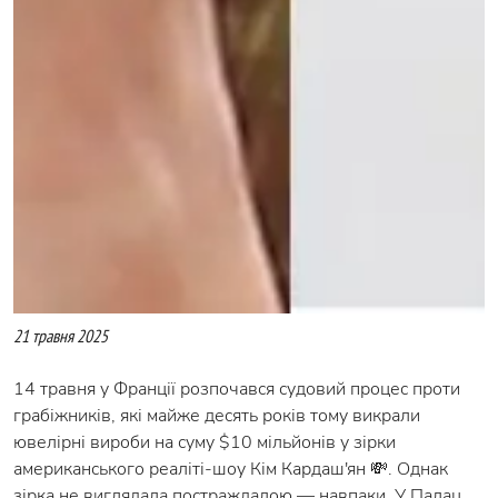
21 травня 2025
14 травня у Франції розпочався судовий процес проти
грабіжників, які майже десять років тому викрали
ювелірні вироби на суму $10 мільйонів у зірки
американського реаліті-шоу Кім Кардаш'ян 💸. Однак
зірка не виглядала постраждалою — навпаки. У Палац