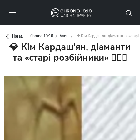
Chrono 10:10
Блог
💎 Кім Кардаш'ян, діаманти та «старі
Назад
💎 Кім Кардаш'ян, діаманти
та «старі розбійники» 👮‍♂️✨