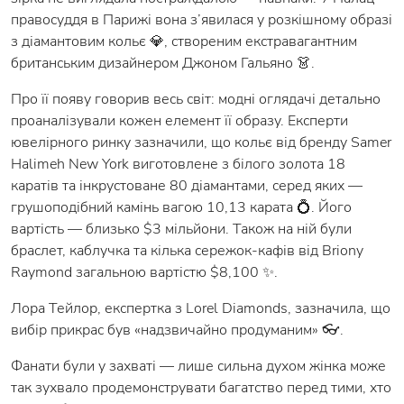
правосуддя в Парижі вона з’явилася у розкішному образі
з діамантовим кольє 💎, створеним екстравагантним
британським дизайнером Джоном Гальяно 👗.
Про її появу говорив весь світ: модні оглядачі детально
проаналізували кожен елемент її образу. Експерти
ювелірного ринку зазначили, що кольє від бренду Samer
Halimeh New York виготовлене з білого золота 18
каратів та інкрустоване 80 діамантами, серед яких —
грушоподібний камінь вагою 10,13 карата 💍. Його
вартість — близько $3 мільйони. Також на ній були
браслет, каблучка та кілька сережок-кафів від Briony
Raymond загальною вартістю $8,100 ✨.
Лора Тейлор, експертка з Lorel Diamonds, зазначила, що
вибір прикрас був «надзвичайно продуманим» 👓.
Фанати були у захваті — лише сильна духом жінка може
так зухвало продемонструвати багатство перед тими, хто