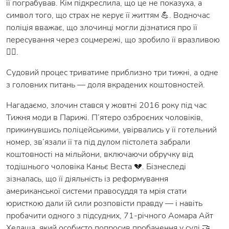
її пограбував. Кім підкреслила, що це не показуха, а
символ того, що страх не керує її життям 💪. Водночас
поліція вважає, що злочинці могли дізнатися про її
пересування через соцмережі, що зробило її вразливою
🕵️‍♀️.
Судовий процес триватиме приблизно три тижні, а одне
з головних питань — доля вкрадених коштовностей.
Нагадаємо, злочин стався у жовтні 2016 року під час
Тижня моди в Парижі. П’ятеро озброєних чоловіків,
прикинувшись поліцейськими, увірвались у її готельний
номер, зв’язали її та під дулом пістолета забрали
коштовності на мільйони, включаючи обручку від
тодішнього чоловіка Каньє Веста 💔. Бізнеследі
зізналась, що її діяльність із реформування
американської системи правосуддя та мрія стати
юристкою дали їй сили розповісти правду — і навіть
пробачити одного з підсудних, 71-річного Аомара Айт
Хедаша, який особисто попросив пробачення у суді 🤝.