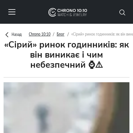
Chrono 10:10
Блог
«Сірий» ринок годинників: як він в
Назад
«Сірий» ринок годинників: як
він виникає і чим
небезпечний ⌚⚠️