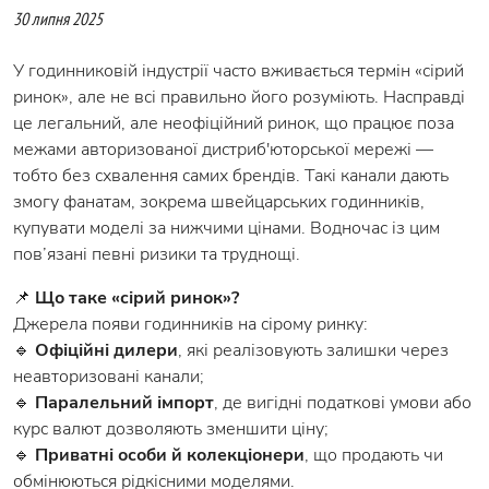
30 липня 2025
У годинниковій індустрії часто вживається термін «сірий
ринок», але не всі правильно його розуміють. Насправді
це легальний, але неофіційний ринок, що працює поза
межами авторизованої дистриб'юторської мережі —
тобто без схвалення самих брендів. Такі канали дають
змогу фанатам, зокрема швейцарських годинників,
купувати моделі за нижчими цінами. Водночас із цим
пов’язані певні ризики та труднощі.
📌
Що таке «сірий ринок»?
Джерела появи годинників на сірому ринку:
🔹
Офіційні дилери
, які реалізовують залишки через
неавторизовані канали;
🔹
Паралельний імпорт
, де вигідні податкові умови або
курс валют дозволяють зменшити ціну;
🔹
Приватні особи й колекціонери
, що продають чи
обмінюються рідкісними моделями.