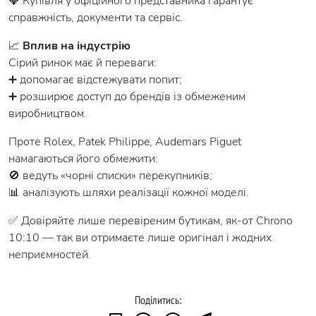
💎 Купівля у офіційного представника гарантує
справжність, документи та сервіс.
📈
Вплив на індустрію
Сірий ринок має й переваги:
➕ допомагає відстежувати попит;
➕ розширює доступ до брендів із обмеженим
виробництвом.
Проте Rolex, Patek Philippe, Audemars Piguet
намагаються його обмежити:
🚫 ведуть «чорні списки» перекупників;
📊 аналізують шляхи реалізації кожної моделі.
✅ Довіряйте лише перевіреним бутикам, як-от Chrono
10:10 — так ви отримаєте лише оригінал і жодних
неприємностей.
Поділитись: