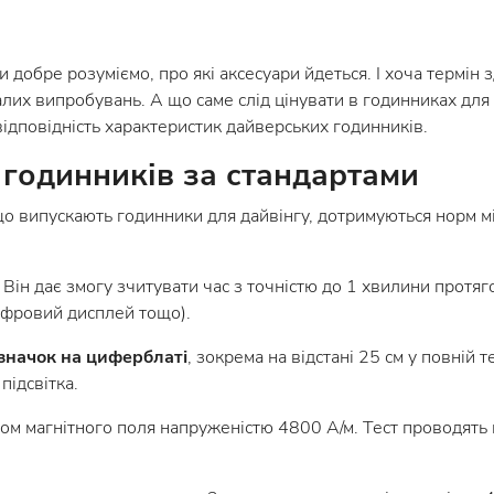
добре розуміємо, про які аксесуари йдеться. І хоча термін з
алих випробувань. А що саме слід цінувати в годинниках дл
ь відповідність характеристик дайверських годинників.
 годинників за стандартами
о випускають годинники для дайвінгу, дотримуються норм м
Він дає змогу зчитувати час з точністю до 1 хвилини протя
ифровий дисплей тощо).
значок на циферблаті
, зокрема на відстані 25 см у повній
підсвітка.
вом магнітного поля напруженістю 4800 А/м. Тест проводять