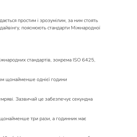
дається простим і зрозумілим, за ним стоять
я дайвінгу, пояснюють стандарти Міжнародної
іжнародних стандартів, зокрема ISO 6425,
гом щонайменше однієї години
 темряві. Зазвичай це забезпечує секундна
 щонайменше три рази, а годинник має