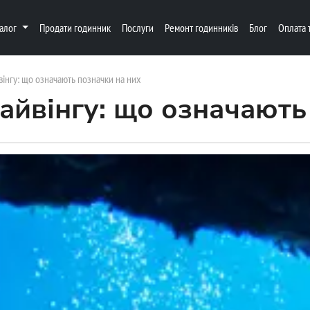
талог
Продати годинник
Послуги
Ремонт годинників
Блог
Оплата 
інгу: що означають позначки на них
айвінгу: що означають