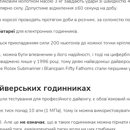
ковим молотком масою 3 кг завдають удари зі швидкістю 4,4
ярно склу. Допустиме відхилення ±60 секунд на добу.
до корозії проводять протягом доби в розчині, за солоністю п
батареї
для електронних годинників.
ься прикладанням сили 200 ньютонів до кожної точки кріпл
 можна бути впевненим у його надійності, і тоді на циферб
оваджено лише у 1996 році, тому деякі найвідоміші дайверсь
 Rolex Submariner і Blancpain Fifty Fathoms стали першими у
айверських годинниках
ли тестування для професійного дайвінгу, є обов’язковий 
є тиск понад 10 атм (1 МПа), тому їх можна використовувати
0. Але це
не означає
, що в таких годинниках можна пірнати
чний тиск, еквівалентний тиску води на цих глибинах.