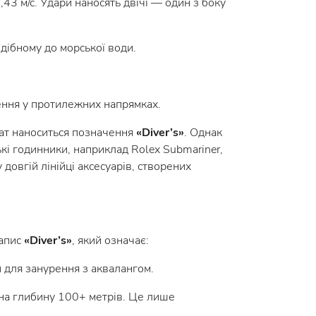
3 м/с. Удари наносять двічі — один з боку
одібному до морської води.
ення у протилежних напрямках.
лат наноситься позначення
«Diver’s»
. Однак
кі годинники, наприклад Rolex Submariner,
 довгій лінійці аксесуарів, створених
напис
«Diver’s»
, який означає:
 для занурення з аквалангом.
 на глибину 100+ метрів. Це лише