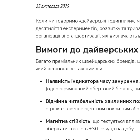
25 листопада 2025
Коли ми говоримо «дайверські годинники», ми 
десятиліття експериментів, розвитку та трив
організації зі стандартизації, які визначают
Вимоги до дайверських
Багато преміальних швейцарських брендів, щ
який встановлює такі вимоги:
Наявність індикатора часу занурення.
(односпрямований обертовий безель, ц
Відмінна читабельність хвилинних по
стрілка з люмінесцентним покриттям або 
Магнітна стійкість
, що тестується впли
зберігати точність ±30 секунд на добу.