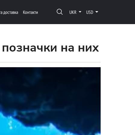
та доставка
Контакти
UKR
USD
 позначки на них