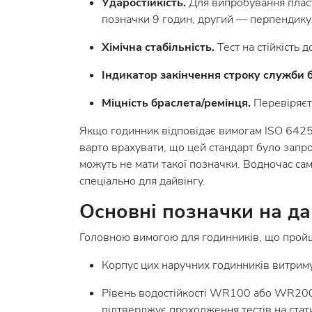
Ударостійкість.
Для випробування пласти
позначки 9 годин, другий — перпендикул
Хімічна стабільність.
Тест на стійкість 
Індикатор закінчення строку служби 
Міцність браслета/ремінця.
Перевіряєт
Якщо годинник відповідає вимогам ISO 6425,
варто врахувати, що цей стандарт було запр
можуть не мати такої позначки. Водночас саме
спеціально для дайвінгу.
Основні позначки на д
Головною вимогою для годинників, що пройш
Корпус цих наручних годинників витриму
Рівень водостійкості WR100 або WR20
підтверджує проходження тестів на стати