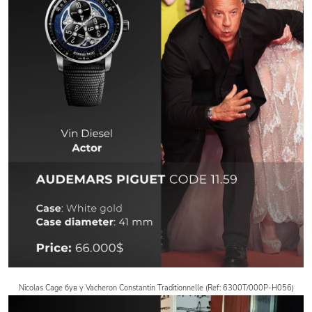
Nicolas Cage був у Vacheron Constantin Traditionnelle (Ref: 6300T/000P-H056)