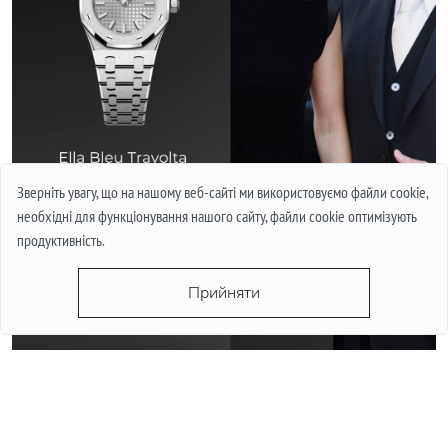
Зверніть увагу, що на нашому веб-сайті ми використовуємо файли cookie,
необхідні для функціонування нашого сайту, файли cookie оптимізують
продуктивність.
Прийняти
Gilles Lellouche був у Audemars Piguet Royal Oak (Ref: 26674SG.OO.1320SG.01)