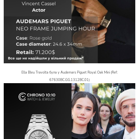
Ella Bleu Travolta була у Audemars Piguet Royal Oak Mini (Ref:
67630BC.GG.1312BC.01)