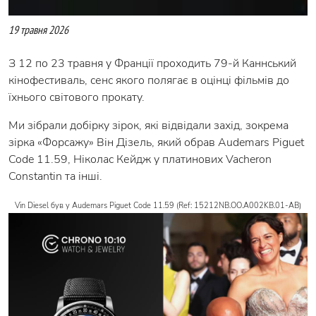
19 травня 2026
З 12 по 23 травня у Франції проходить 79-й Каннський
кінофестиваль, сенс якого полягає в оцінці фільмів до
їхнього світового прокату.
Ми зібрали добірку зірок, які відвідали захід, зокрема
зірка «Форсажу» Він Дізель, який обрав Audemars Piguet
Code 11.59, Ніколас Кейдж у платинових Vacheron
Constantin та інші.
Vin Diesel був у Audemars Piguet Code 11.59 (Ref: 15212NB.OO.A002KB.01-AB)