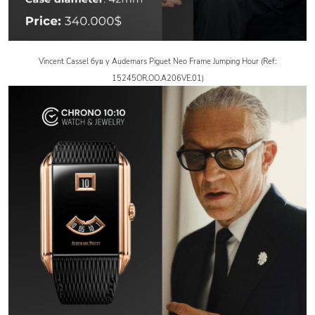
Vincent Cassel був у Audemars Piguet Neo Frame Jumping Hour (Ref:
15245OR.OO.A206VE.01)