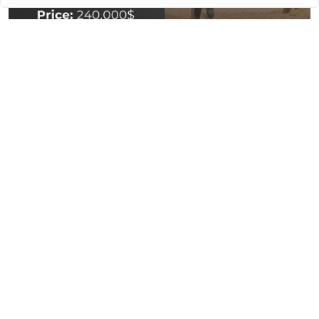
Jason Statham був у Patek Philippe Nautilus (Ref: 5980/1R-001)