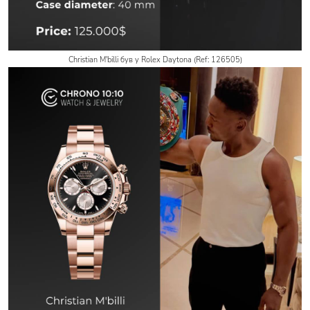
Christian M'billi був у Rolex Daytona (Ref: 126505)