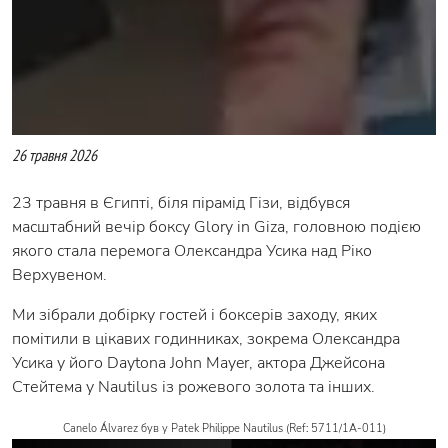
26 травня 2026
23 травня в Єгипті, біля пірамід Гізи, відбувся
масштабний вечір боксу Glory in Giza, головною подією
якого стала перемога Олександра Усика над Ріко
Верхувеном.
Ми зібрали добірку гостей і боксерів заходу, яких
помітили в цікавих годинниках, зокрема Олександра
Усика у його Daytona John Mayer, актора Джейсона
Стейтема у Nautilus із рожевого золота та інших.
Canelo Álvarez був у Patek Philippe Nautilus (Ref: 5711/1A-011)