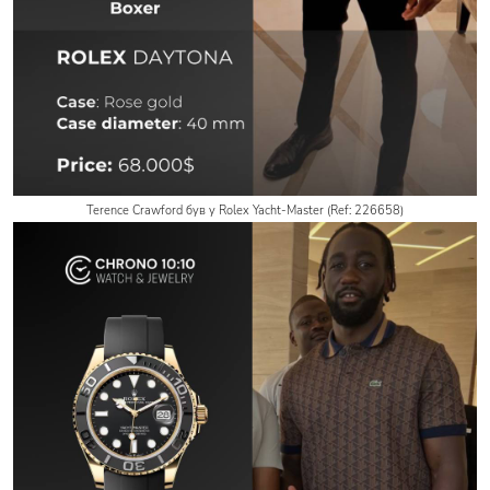
Terence Crawford був у Rolex Yacht-Master (Ref: 226658)