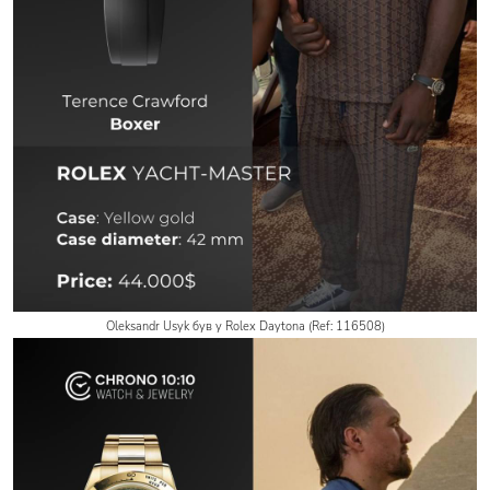
Oleksandr Usyk був у Rolex Daytonа (Ref: 116508)