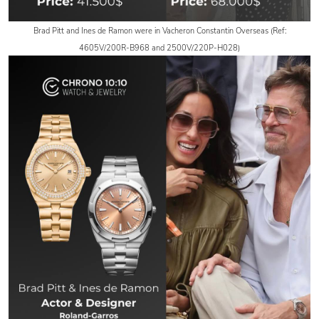
Brad Pitt and Ines de Ramon were in Vacheron Constantin Overseas (Ref:
4605V/200R-B968 and 2500V/220P-H028)