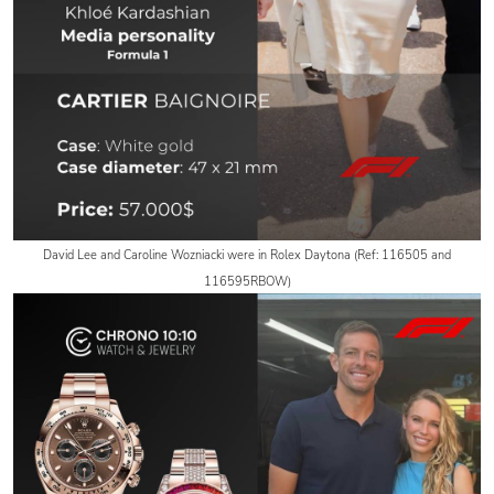
David Lee and Caroline Wozniacki were in Rolex Daytona (Ref: 116505 and
116595RBOW)