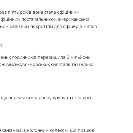
ез п’ять років вона стала офіційним
 офіційним постачальником американської
им радієвим покриттям для офіцерів British
я:
пущених годинників перевищила 2 мільйони
ж військово-морських сил Італії та Великої
ренду пережити кварцову кризу та став його
механізмом із колонним колесом, що працює