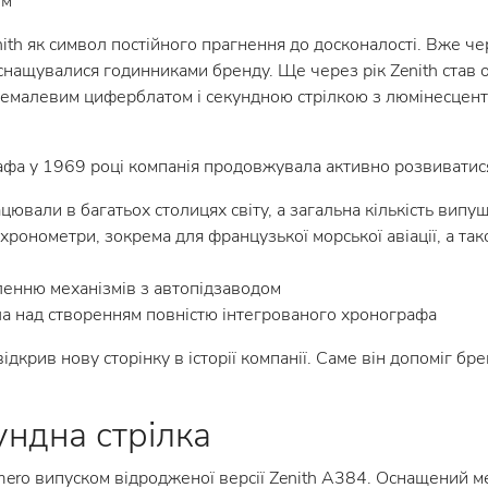
ом
th як символ постійного прагнення до досконалості. Вже чер
 оснащувалися годинниками бренду. Ще через рік Zenith став
м емалевим циферблатом і секундною стрілкою з люмінесцентн
фа у 1969 році компанія продовжувала активно розвиватис
цювали в багатьох столицях світу, а загальна кількість ви
ронометри, зокрема для французької морської авіації, а тако
ленню механізмів з автопідзаводом
ла над створенням повністю інтегрованого хронографа
 відкрив нову сторінку в історії компанії. Саме він допоміг б
ундна стрілка
rimero випуском відродженої версії Zenith A384. Оснащений 