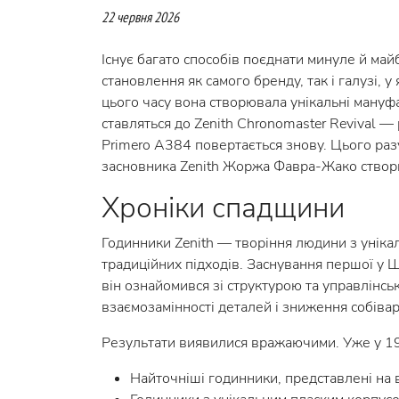
22 червня 2026
Існує багато способів поєднати минуле й май
становлення як самого бренду, так і галузі, 
цього часу вона створювала унікальні мануфа
ставляться до Zenith Chronomaster Revival —
Primero A384 повертається знову. Цього раз
засновника Zenith Жоржа Фавра-Жако створ
Хроніки спадщини
Годинники Zenith — творіння людини з уніка
традиційних підходів. Заснування першої у
він ознайомився зі структурою та управлінс
взаємозамінності деталей і зниження собівар
Результати виявилися вражаючими. Уже у 190
Найточніші годинники, представлені на 