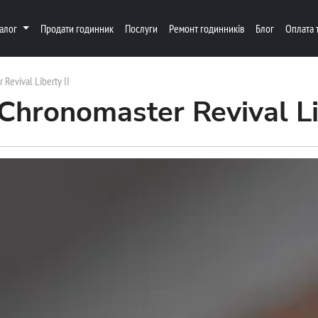
талог
Продати годинник
Послуги
Ремонт годинників
Блог
Оплата 
 Revival Liberty II
Chronomaster Revival Li