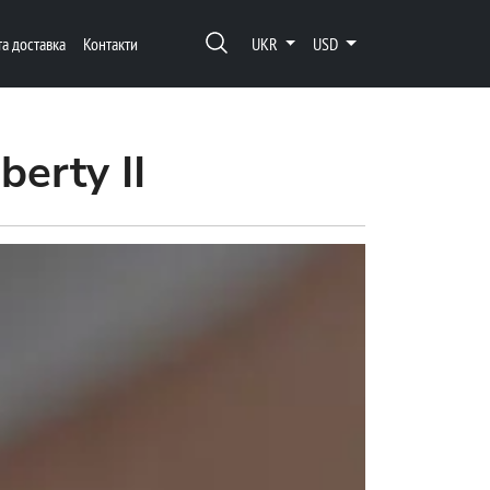
та доставка
Контакти
UKR
USD
berty II