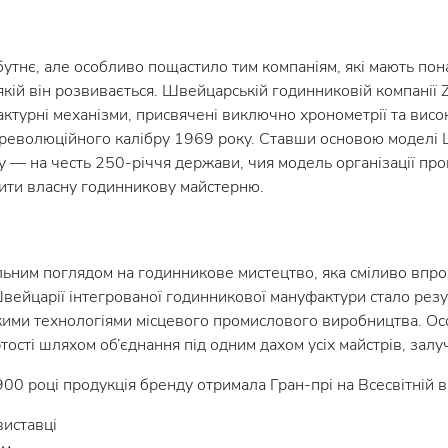
бутнє, але особливо пощастило тим компаніям, які мають пон
у якій він розвивається. Швейцарській годинниковій компанії 
ктурні механізми, присвячені виключно хронометрії та високі
 революційного калібру 1969 року. Ставши основою моделі Li
у — на честь 250-річчя держави, чия модель організації п
ити власну годинникову майстерню.
льним поглядом на годинникове мистецтво, яка сміливо впро
 Швейцарії інтегрованої годинникової мануфактури стало р
ькими технологіями місцевого промислового виробництва. Ос
тості шляхом об’єднання під одним дахом усіх майстрів, зал
0 році продукція бренду отримала Гран-прі на Всесвітній ви
виставці