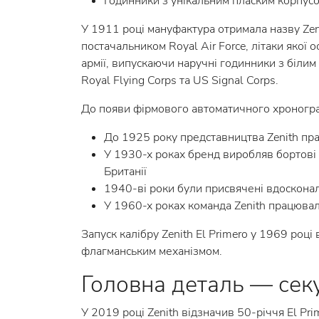
Годинники з унікальним пласким корпус
У 1911 році мануфактура отримала назву Zeni
постачальником Royal Air Force, літаки якої
армії, випускаючи наручні годинники з біли
Royal Flying Corps та US Signal Corps.
До появи фірмового автоматичного хроногра
До 1925 року представництва Zenith пра
У 1930-х роках бренд виробляв бортові х
Британії
1940-ві роки були присвячені вдоскона
У 1960-х роках команда Zenith працюва
Запуск калібру Zenith El Primero у 1969 році
флагманським механізмом.
Головна деталь — сек
У 2019 році Zenith відзначив 50-річчя El P