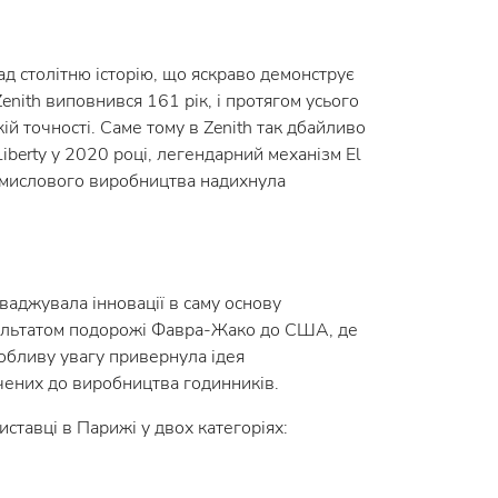
ад столітню історію, що яскраво демонструє
Zenith виповнився 161 рік, і протягом усього
й точності. Саме тому в Zenith так дбайливо
berty у 2020 році, легендарний механізм El
ромислового виробництва надихнула
ваджувала інновації в саму основу
езультатом подорожі Фавра-Жако до США, де
обливу увагу привернула ідея
учених до виробництва годинників.
ставці в Парижі у двох категоріях: