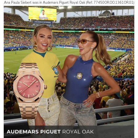
Ana Paula Siebert was in Audemars Piguet Royal Oak (Ref: 77450OR.OO.1361OR.01)