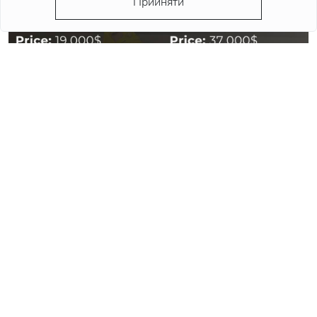
Прийняти
Celina Locks was in Cartier Baignoire (Ref: WJBA0049)