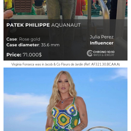
Virginia Fonseca was in Jacob & Co Fleurs de Jardin (Ref: AF321.30.BC.AA.A)