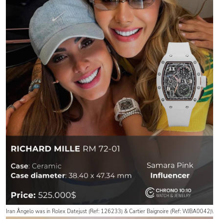
Iran Ângelo was in Rolex Datejust
(Ref: 126233) &
Cartier Baignoire (Ref: WJBA0042)\