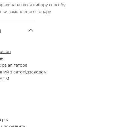
зрахована після вибору способу
авки замовленого товару
и
Fusion
ан
ра алігатора
чний з автопідзаводом
 АТМ
 рік
і документи