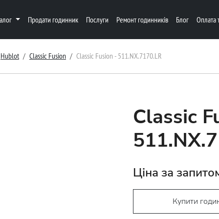
талог
Продати годинник
Послуги
Ремонт годинників
Блог
Оплата 
Hublot
Classic Fusion
Classic Fusion - 511.NX.7170.LR
Classic F
511.NX.7
Ціна за запито
Купити годи