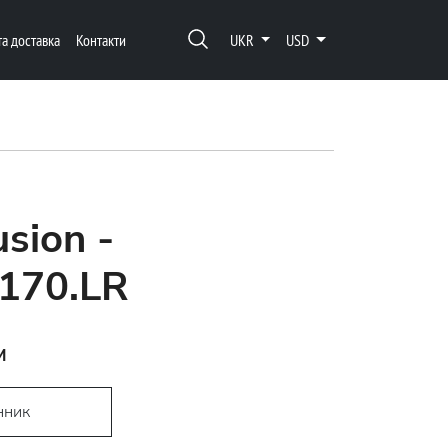
та доставка
Контакти
UKR
USD
usion -
170.LR
м
нник