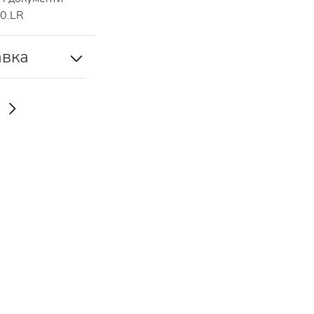
0.LR
авка
И