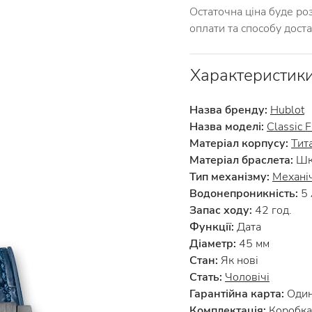
Остаточна ціна буде ро
оплати та способу дост
Характеристик
Назва бренду:
Hublot
Назва моделі:
Classic 
Матеріал корпусу:
Тит
Матеріал браслета:
Шкі
Тип механізму:
Механі
Водонепроникність:
5
Запас ходу:
42 год.
Функції:
Дата
Діаметр:
45 мм
Стан:
Як нові
Стать:
Чоловічі
Гарантійна карта:
Один
Комплектація:
Коробка 