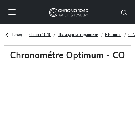
Chrono 10:10
Швейцарські годинники
F.P.Journe
CLA
Назад
Chronométre Optimum - CO