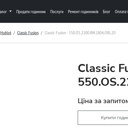
талог
Продати годинник
Послуги
Ремонт годинників
Блог
Оплата 
Hublot
Classic Fusion
Classic Fusion - 550.OS.2200.RW.1804.ORL20
Classic F
550.OS.
Ціна за запито
Купити годи