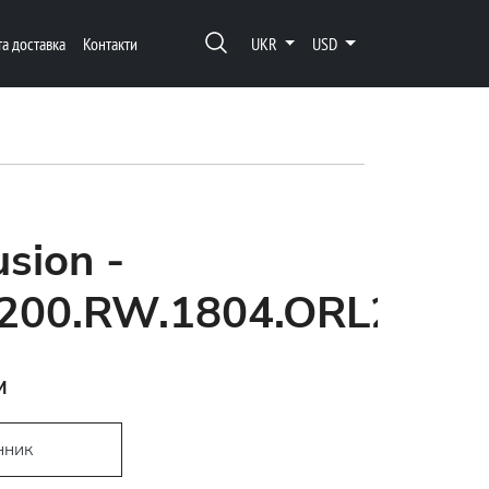
та доставка
Контакти
UKR
USD
usion -
2200.RW.1804.ORL20
м
нник