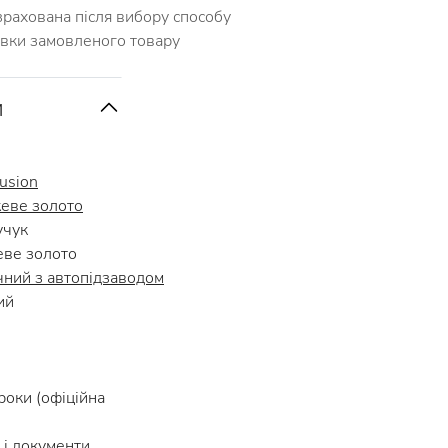
зрахована після вибору способу
авки замовленого товару
и
Fusion
еве золото
учук
ве золото
чний з автопідзаводом
ий
роки (офіційна
і документи