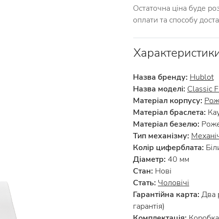
Остаточна ціна буде ро
оплати та способу дост
Характеристик
Назва бренду:
Hublot
Назва моделі:
Classic 
Матеріал корпусу:
Рож
Матеріал браслета:
Ка
Матеріал безелю:
Роже
Тип механізму:
Механі
Колір циферблата:
Біл
Діаметр:
40 мм
Стан:
Нові
Стать:
Чоловічі
Гарантійна карта:
Два 
гарантія)
Комплектація:
Коробка 