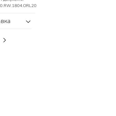
0.RW.1804.ORL20
авка
И