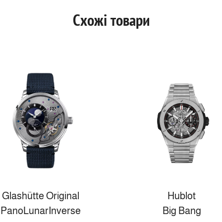
Схожі товари
Glashütte Original
Hublot
PanoLunarInverse
Big Bang