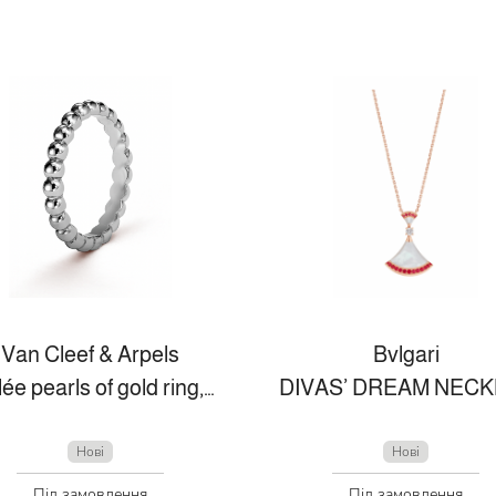
Van Cleef & Arpels
Bvlgari
Perlée pearls of gold ring, medium model
Нові
Нові
Під замовлення
Під замовлення