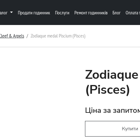
талог
Продати годинник
Послуги
Ремонт годинників
Блог
Оплата 
Cleef & Arpels
Zodiaque medal Piscium (Pisces)
Zodiaque
(Pisces)
Ціна за запито
Купити