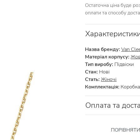
Остаточна ціна буде ро
оплати та способу дост
Характеристик
Назва бренду:
Van Clee
Матеріал корпусу:
Жов
Тип виробу:
Підвіски
Стан:
Нові
Стать:
Жіночі
Комплектація:
Коробка 
Оплата та дост
ПОРІВНЯТ