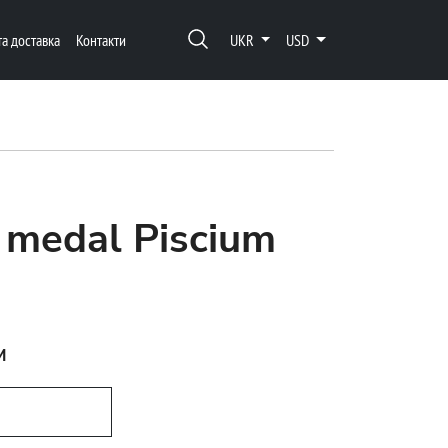
та доставка
Контакти
UKR
USD
 medal Piscium
м