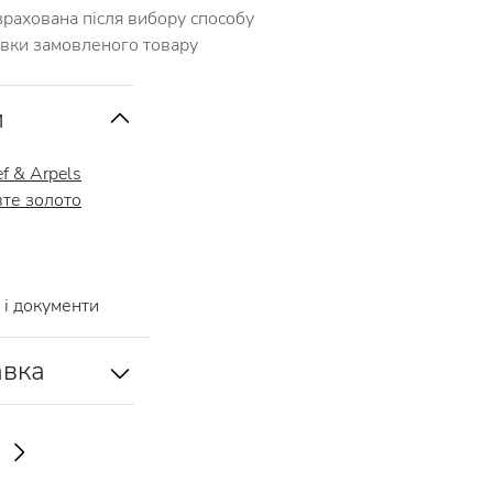
зрахована після вибору способу
авки замовленого товару
и
f & Arpels
те золото
і документи
авка
И