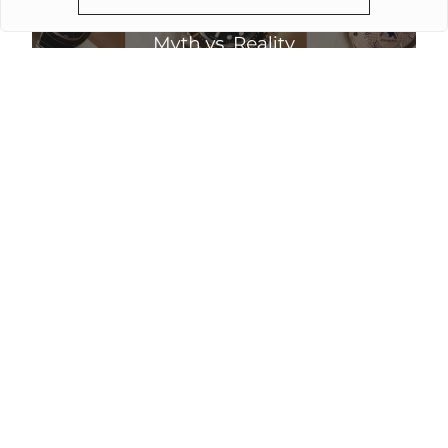
Чи падають ціни на годинники влітку: міф і
реальність
Детальніше