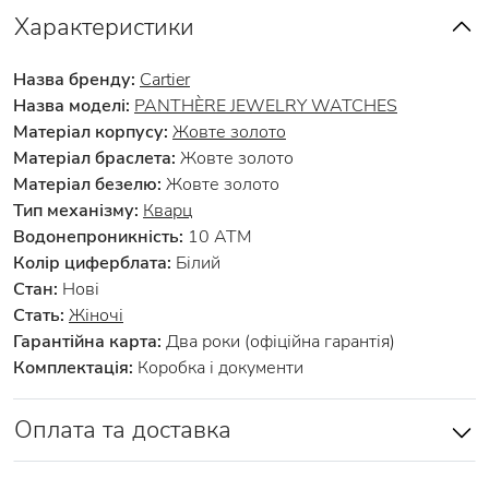
Характеристики
Назва бренду:
Cartier
Назва моделі:
PANTHÈRE JEWELRY WATCHES
Матеріал корпусу:
Жовте золото
Матеріал браслета:
Жовте золото
Матеріал безелю:
Жовте золото
Тип механізму:
Кварц
Водонепроникність:
10 АТМ
Колір циферблата:
Білий
Стан:
Нові
Стать:
Жіночі
Гарантійна карта:
Два роки (офіційна гарантія)
Комплектація:
Коробка і документи
Оплата та доставка