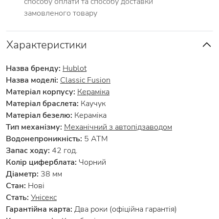
способу оплати та способу доставки
замовленого товару
Характеристики
Назва бренду:
Hublot
Назва моделі:
Classic Fusion
Матеріал корпусу:
Кераміка
Матеріал браслета:
Каучук
Матеріал безелю:
Кераміка
Тип механізму:
Механічний з автопідзаводом
Водонепроникність:
5 АТМ
Запас ходу:
42 год.
Колір циферблата:
Чорний
Діаметр:
38 мм
Стан:
Нові
Стать:
Унісекс
Гарантійна карта:
Два роки (офіційна гарантія)