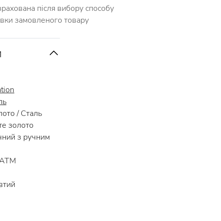
зрахована після вибору способу
авки замовленого товару
и
ation
ль
ото / Сталь
е золото
ний з ручним
 АТМ
тий