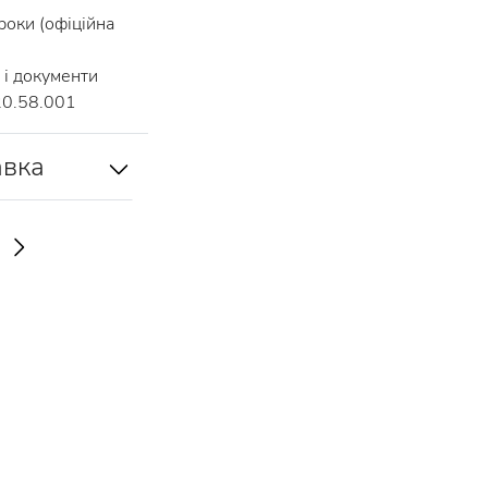
роки (офіційна
і документи
20.58.001
авка
И