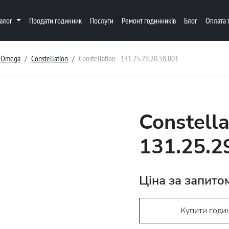
талог
Продати годинник
Послуги
Ремонт годинників
Блог
Оплата 
Omega
Constellation
Constellation - 131.25.29.20.58.001
Constella
131.25.2
Ціна за запито
Купити годи