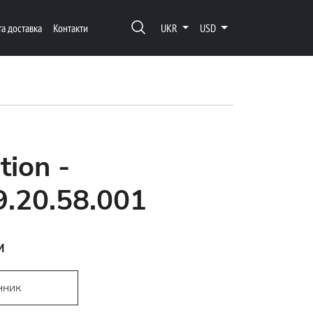
та доставка
Контакти
UKR
USD
tion -
9.20.58.001
м
нник