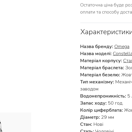
Остаточна ціна буде ро
оплати та способу дост
Характеристик
Назва бренду:
Omega
Назва моделі:
Constell
Матеріал корпусу:
Ста
Матеріал браслета:
Зол
Матеріал безелю:
Жовт
Тип механізму:
Механіч
заводом
Водонепроникність:
5
Запас ходу:
50 год.
Колір циферблата:
Жов
Діаметр:
29 мм
Стан:
Нові
Стать:
Чоловічі