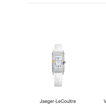
Jaeger-LeCoultre
V