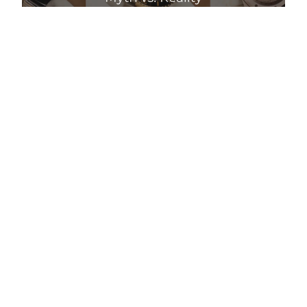
Чи падають ціни на годинники влітку: міф і
реальність
Детальніше
Правильний догляд за люксовими годинниками: