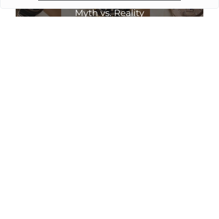
Чи падають ціни на годинники влітку: міф і
реальність
Детальніше