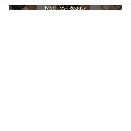
Чи падають ціни на годинники влітку: міф і
реальність
Детальніше