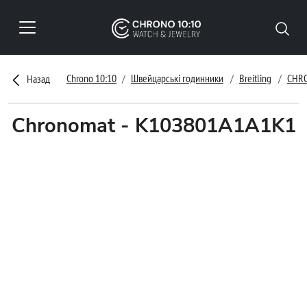
Chrono 10:10
Швейцарські годинники
Breitling
CHR
Назад
Chronomat - K103801A1A1K1