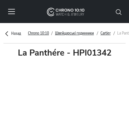
Chrono 10:10
Швейцарські годинники
Cartier
La Pan
Назад
La Panthére - HPI01342