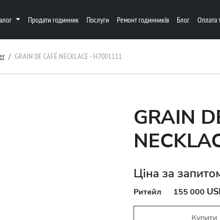
талог
Продати годинник
Послуги
Ремонт годинників
Блог
Оплата 
er
GRAIN DE CAFÉ NECKLACE - H7001111
GRAIN D
NECKLAC
Ціна за запито
US
Ритейл
155 000
Купити