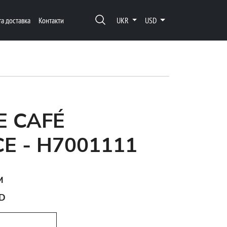
та доставка
Контакти
UKR
USD
E CAFÉ
E - H7001111
м
D