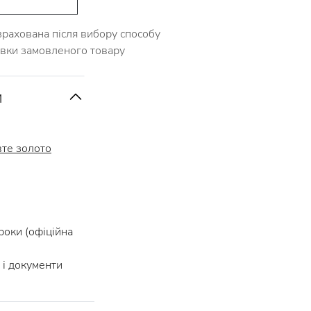
зрахована після вибору способу
авки замовленого товару
и
те золото
роки (офіційна
і документи