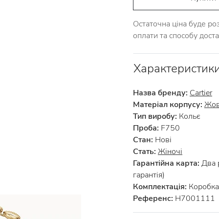
Остаточна ціна буде ро
оплати та способу дост
Характеристик
Назва бренду:
Cartier
Матеріал корпусу:
Жов
Тип виробу:
Кольє
Проба:
F750
Стан:
Нові
Стать:
Жіночі
Гарантійна карта:
Два 
гарантія)
Комплектація:
Коробка 
Референс:
H7001111