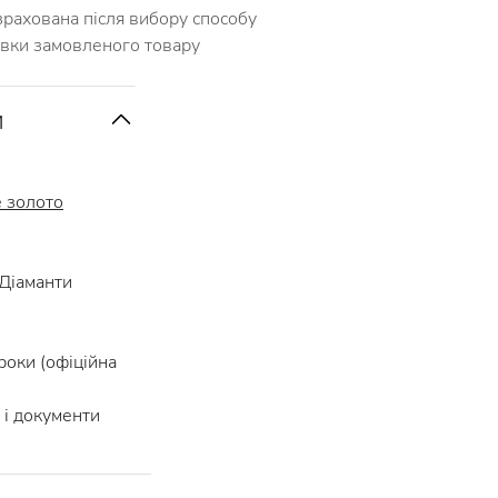
зрахована після вибору способу
авки замовленого товару
и
е золото
Діаманти
роки (офіційна
і документи