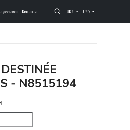
та доставка
Контакти
UKR
USD
 DESTINÉE
S - N8515194
м