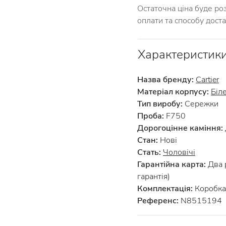
Остаточна ціна буде ро
оплати та способу дост
Характеристик
Назва бренду:
Cartier
Матеріал корпусу:
Біл
Тип виробу:
Сережки
Проба:
F750
Дорогоцінне каміння:
Стан:
Нові
Стать:
Чоловічі
Гарантійна карта:
Два 
гарантія)
Комплектація:
Коробка 
Референс:
N8515194