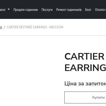
талог
Продати годинник
Послуги
Ремонт годинників
Блог
Оплата 
er
CARTIER DESTINÉE EARRINGS - N8515194
CARTIER
EARRING
Ціна за запито
Купити