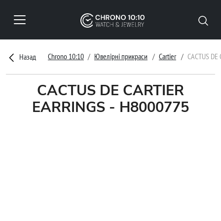
Chrono 10:10
Ювелірні прикраси
Cartier
CACTUS DE 
Назад
CACTUS DE CARTIER
EARRINGS - H8000775