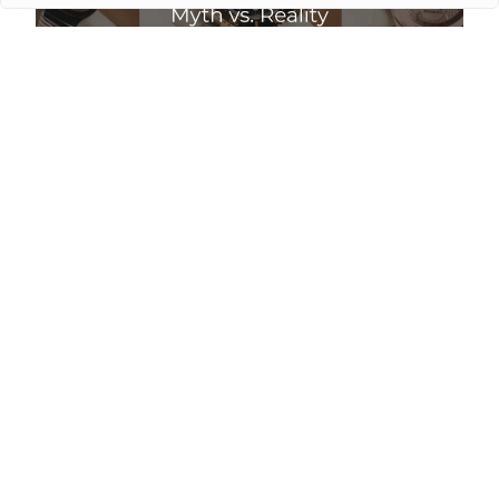
Чи падають ціни на годинники влітку: міф і
реальність
Детальніше