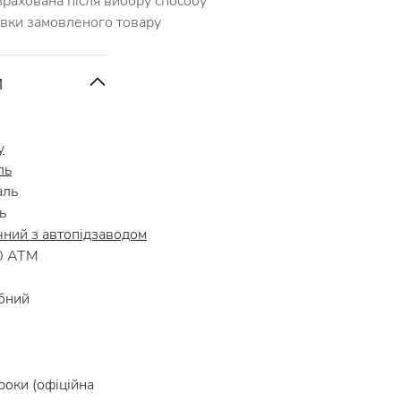
зрахована після вибору способу
авки замовленого товару
и
y
ль
аль
ь
чний з автопідзаводом
0 АТМ
бний
роки (офіційна