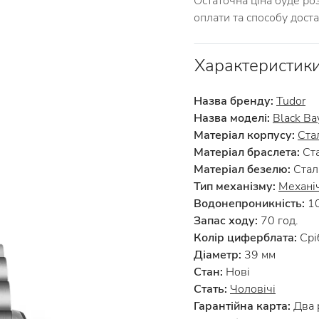
Остаточна ціна буде ро
оплати та способу дост
Характеристик
Назва бренду:
Tudor
Назва моделі:
Black Ba
Матеріал корпусу:
Ста
Матеріал браслета:
Ст
Матеріал безелю:
Стал
Тип механізму:
Механі
Водонепроникність:
1
Запас ходу:
70 год.
Колір циферблата:
Срі
Діаметр:
39 мм
Стан:
Нові
Стать:
Чоловічі
Гарантійна карта:
Два 