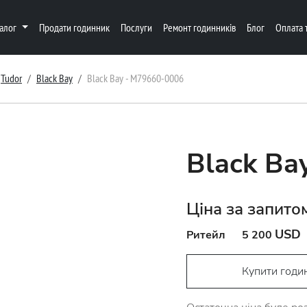
талог
Продати годинник
Послуги
Ремонт годинників
Блог
Оплата 
Tudor
Black Bay
Black Bay - M79660-0006
Black Ba
Ціна за запито
USD
Ритейл
5 200
Купити годи