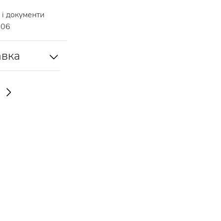
і документи
006
авка
И