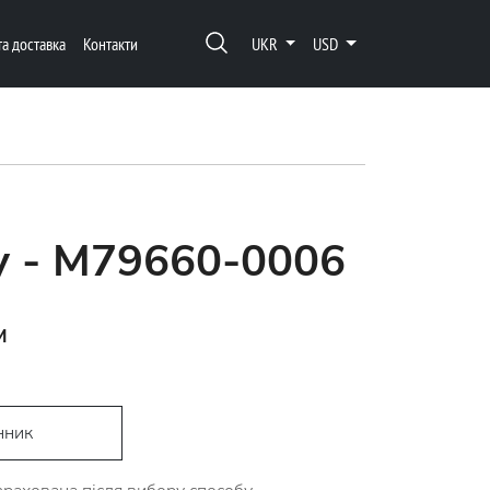
та доставка
Контакти
UKR
USD
y - M79660-0006
м
нник