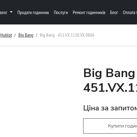
талог
Продати годинник
Послуги
Ремонт годинників
Блог
Оплата 
Hublot
Big Bang
Big Bang - 451.VX.1130.VX.9804
Big Bang
451.VX.1
Ціна за запито
Купити годи