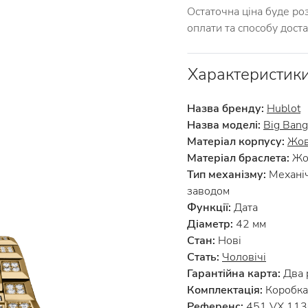
Остаточна ціна буде ро
оплати та способу дост
Характеристик
Назва бренду:
Hublot
Назва моделі:
Big Bang
Матеріал корпусу:
Жов
Матеріал браслета:
Жов
Тип механізму:
Механіч
заводом
Функції:
Дата
Діаметр:
42 мм
Стан:
Нові
Стать:
Чоловічі
Гарантійна карта:
Два 
Комплектація:
Коробка 
Референс:
451.VX.113