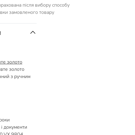
зрахована після вибору способу
авки замовленого товару
и
те золото
те золото
ний з ручним
роки
і документи
0.VX.9804