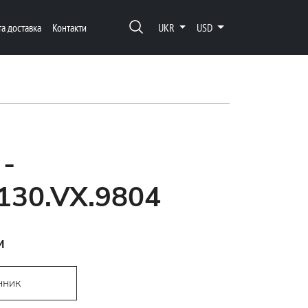
та доставка
Контакти
UKR
USD
 -
130.VX.9804
м
нник