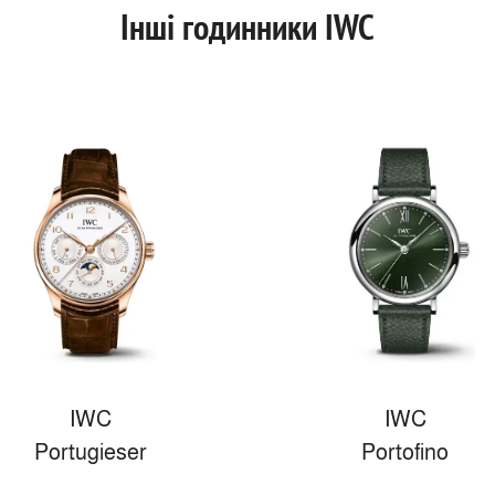
Інші годинники IWC
IWC
IWC
Portugieser
Portofino