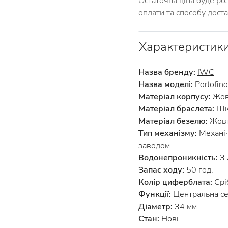
Остаточна ціна буде ро
оплати та способу дост
Характеристик
Назва бренду:
IWC
Назва моделі:
Portofino
Матеріал корпусу:
Жов
Матеріал браслета:
Шк
Матеріал безелю:
Жовт
Тип механізму:
Механіч
заводом
Водонепроникність:
3
Запас ходу:
50 год.
Колір циферблата:
Срі
Функції:
Центральна се
Діаметр:
34 мм
Стан:
Нові