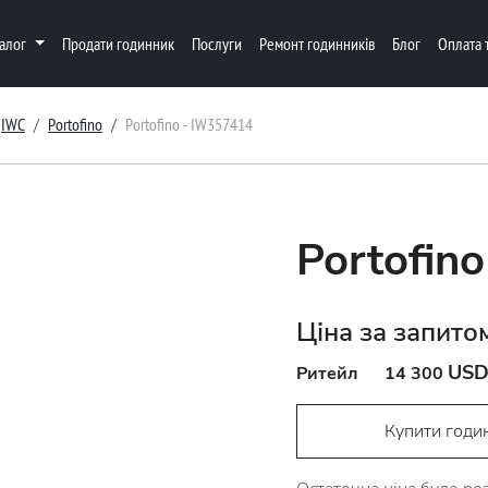
талог
Продати годинник
Послуги
Ремонт годинників
Блог
Оплата 
IWC
Portofino
Portofino - IW357414
Portofin
Ціна за запито
US
Ритейл
14 300
Купити годи