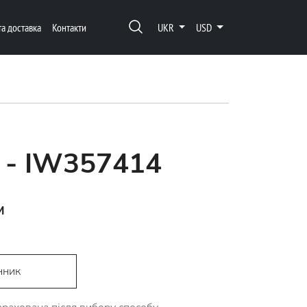
та доставка
Контакти
UKR
USD
o - IW357414
м
D
нник