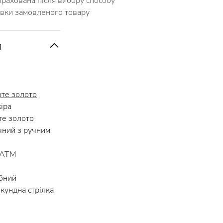
зрахована після вибору способу
авки замовленого товару
и
те золото
іра
е золото
ний з ручним
 АТМ
бний
кундна стрілка