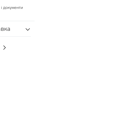
і документи
авка
И