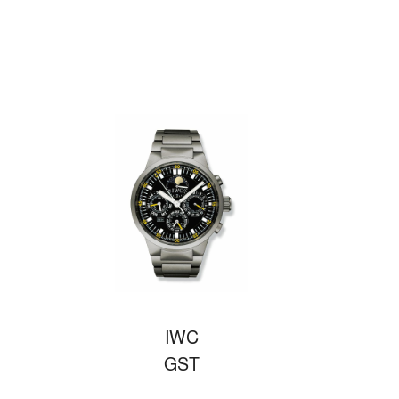
IWC
GST