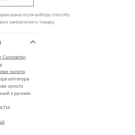
зрахована після вибору способу
авки замовленого товару
и
n Constantin
y
еве золото
ра алігатора
ве золото
ний з ручним
 АТМ
ій