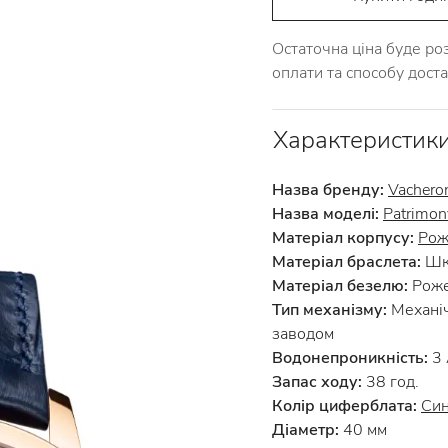
Остаточна ціна буде ро
оплати та способу дост
Характеристик
Назва бренду:
Vachero
Назва моделі:
Patrimon
Матеріал корпусу:
Рож
Матеріал браслета:
Шкі
Матеріал безелю:
Роже
Тип механізму:
Механіч
заводом
Водонепроникність:
3
Запас ходу:
38 год.
Колір циферблата:
Син
Діаметр:
40 мм