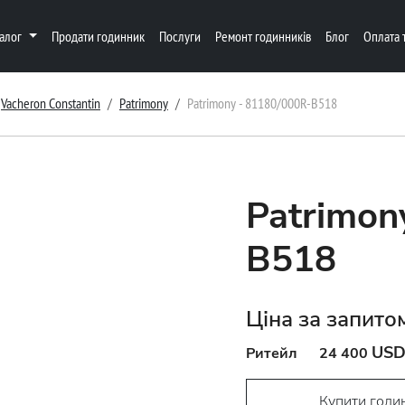
талог
Продати годинник
Послуги
Ремонт годинників
Блог
Оплата 
Vacheron Constantin
Patrimony
Patrimony - 81180/000R-B518
Patrimon
B518
Ціна за запито
US
Ритейл
24 400
Купити годи