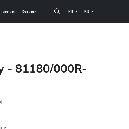
та доставка
Контакти
UKR
USD
y - 81180/000R-
м
D
нник