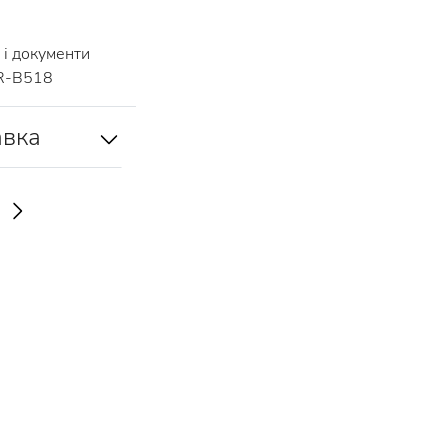
і документи
R-B518
авка
И