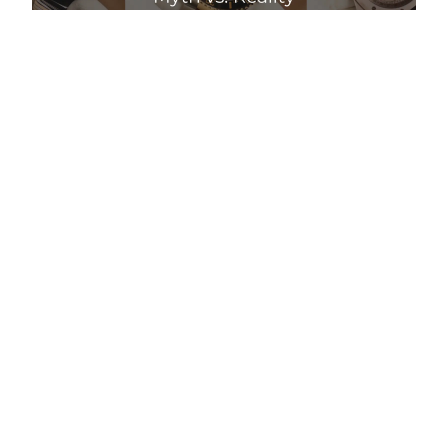
Чи падають ціни на годинники влітку: міф і
реальність
Детальніше
Правильний догляд за люксовими годинниками: