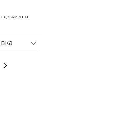
і документи
авка
И