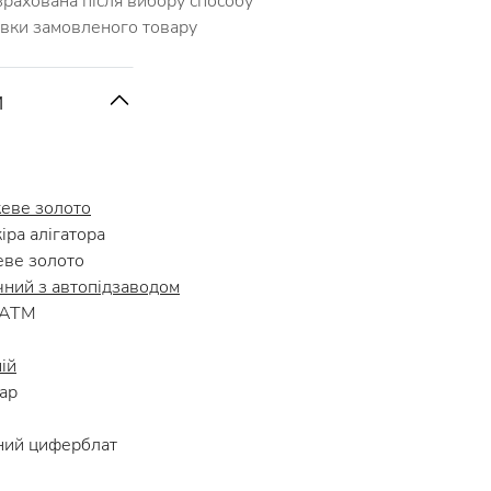
зрахована після вибору способу
авки замовленого товару
и
еве золото
ра алігатора
ве золото
чний з автопідзаводом
 АТМ
ій
ар
ний циферблат