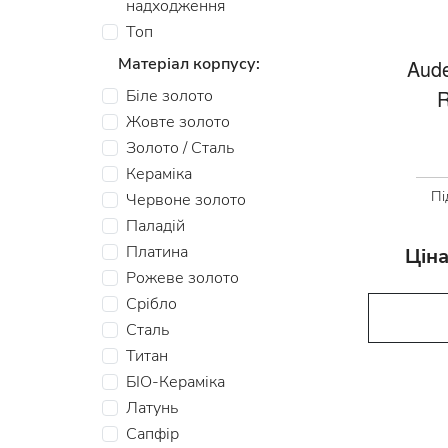
надходження
Топ
Матеріал корпусу:
Aude
Біле золото
R
Жовте золото
Золото / Сталь
Кераміка
Пі
Червоне золото
Паладій
Платина
Ціна
Рожеве золото
Срібло
Сталь
Титан
БІО-Кераміка
Латунь
Сапфір