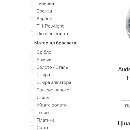
Тканина
Бронза
Карбон
TH-Polylight
Пiсочне золото
Матеріал браслета:
Срібло
Каучук
Золото / Сталь
Aude
Шкіра
R
Шкіра алігатора
Рожеве золото
Сталь
Жовте золото
Пі
Титан
Платина
Ціна
Сатін