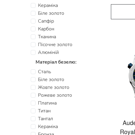
Кераміка
Біле золото
Сапфір
Карбон
Тканина
Пiсочне золото
Алюмiнiй
Матеріал безелю:
Сталь
Біле золото
Жовте золото
Рожеве золото
Платина
Титан
Тантал
Aude
Кераміка
Royal
Бронза