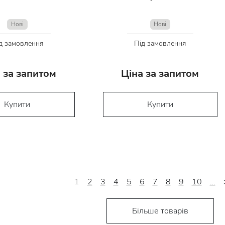
Нові
Нові
д замовлення
Під замовлення
 за запитом
Ціна за запитом
Купити
Купити
1
2
3
4
5
6
7
8
9
10
…
Більше товарів