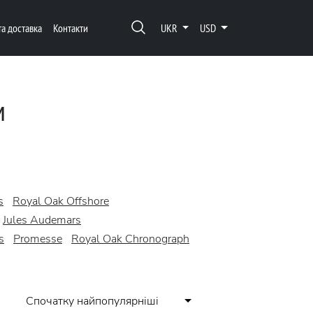
та доставка
Контакти
UKR
USD
м
s
Royal Oak Offshore
Jules Audemars
s
Promesse
Royal Oak Chronograph
Спочатку найпопулярніші