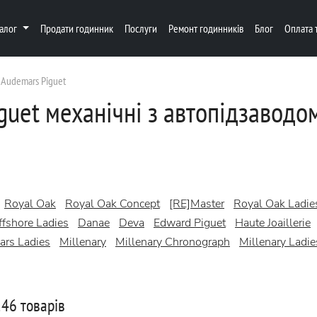
талог
Продати годинник
Послуги
Ремонт годинників
Блог
Оплата 
Audemars Piguet
guet механічні з автопідзаводо
Royal Oak
Royal Oak Concept
[RE]Master
Royal Oak Ladie
fshore Ladies
Danae
Deva
Edward Piguet
Haute Joaillerie
ars Ladies
Millenary
Millenary Chronograph
Millenary Ladie
46 товарів