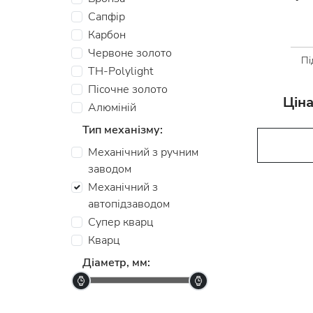
Сапфір
Карбон
Червоне золото
Пі
TH-Polylight
Пiсочне золото
Ціна
Алюмiнiй
Тип механізму:
Механічний з ручним
заводом
Механічний з
автопідзаводом
Супер кварц
Кварц
Діаметр, мм: