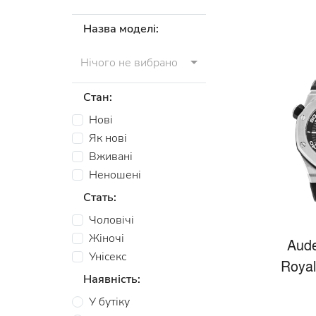
Назва моделі:
Нічого не вибрано
Стан:
Нові
Як нові
Вживані
Неношені
Стать:
Чоловічі
Жіночі
Aude
Унісекс
Royal
Наявність:
У бутіку