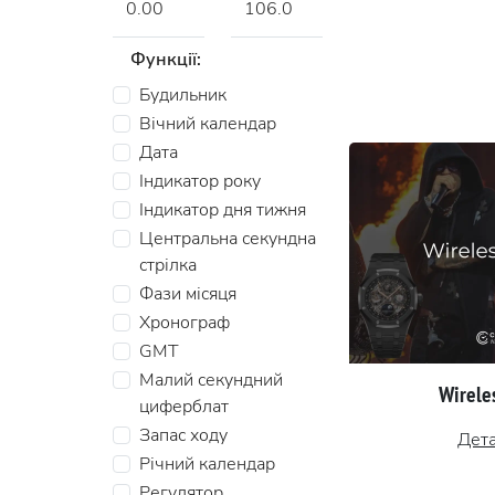
Функції:
Будильник
Вічний календар
Дата
Індикатор року
Індикатор дня тижня
Центральна секундна
стрілка
Фази місяця
Хронограф
GMT
Малий секундний
Wireles
циферблат
Запас ходу
Дет
Річний календар
Регулятор