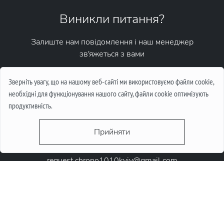
Виникли питання?
Залиште нам повідомлення і наш менеджер
зв'яжеться з вами
Написати повідомлення
Зверніть увагу, що на нашому веб-сайті ми використовуємо файли cookie,
необхідні для функціонування нашого сайту, файли cookie оптимізують
продуктивність.
Прийняти
request.chrono1010kyiv@gmail.com
+38 (067) 646-10-10
+38 (050) 646-10-10
м. Київ, Круглоунiверсiтетська 6-а