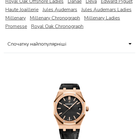
Royal Oak Offshore Ladies
Danae
Deva
Edward Piguet
Haute Joaillerie
Jules Audemars
Jules Audemars Ladies
Millenary
Millenary Chronograph
Millenary Ladies
Promesse
Royal Oak Chronograph
Спочатку найпопулярніші