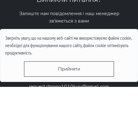
Залиште нам повідомлення і наш менеджер
зв'яжеться з вами
Написати повідомлення
Зверніть увагу, що на нашому веб-сайті ми використовуємо файли cookie,
необхідні для функціонування нашого сайту, файли cookie оптимізують
продуктивність.
Прийняти
request.chrono1010kyiv@gmail.com
+38 (067) 646-10-10
+38 (050) 646-10-10
м. Київ, Круглоунiверсiтетська 6-а