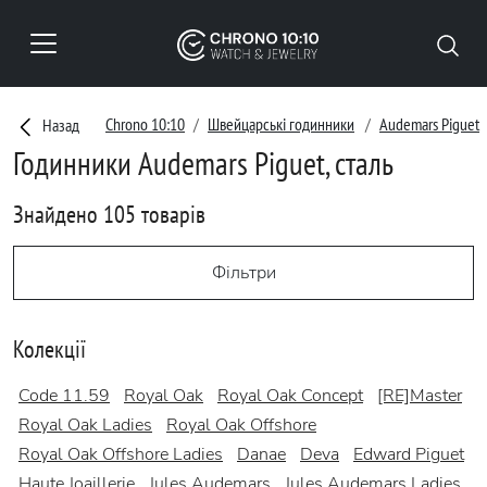
Chrono 10:10
Швейцарські годинники
Audemars Piguet
Назад
Годинники Audemars Piguet, сталь
Знайдено 105 товарів
Фільтри
Колекції
Code 11.59
Royal Oak
Royal Oak Concept
[RE]Master
Royal Oak Ladies
Royal Oak Offshore
Royal Oak Offshore Ladies
Danae
Deva
Edward Piguet
Haute Joaillerie
Jules Audemars
Jules Audemars Ladies