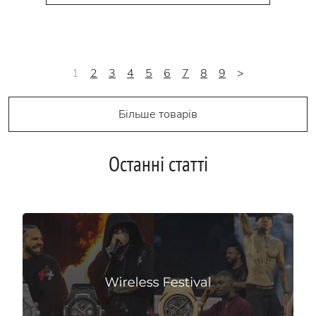
1
2
3
4
5
6
7
8
9
>
Більше товарів
Останні статті