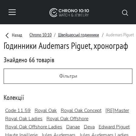
Chrono 10:10
Швейцарські годинники
Audemars Piguet
Назад
Годинники Audemars Piguet, хронограф
Знайдено 66 товарів
Фільтри
Колекції
Code 11.59
Royal Oak
Royal Oak Concept
[RE]Master
Royal Oak Ladies
Royal Oak Offshore
Royal Oak Offshore Ladies
Danae
Deva
Edward Piguet
Haute Joaillerie
Jules Audemars
Jules Audemars Ladies