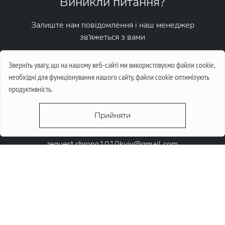
Виникли питання?
Залиште нам повідомлення і наш менеджер
зв'яжеться з вами
Написати повідомлення
Зверніть увагу, що на нашому веб-сайті ми використовуємо файли cookie,
необхідні для функціонування нашого сайту, файли cookie оптимізують
продуктивність.
Прийняти
request.chrono1010kyiv@gmail.com
+38 (067) 646-10-10
+38 (050) 646-10-10
м. Київ, Круглоунiверсiтетська 6-а