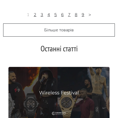
1
2
3
4
5
6
7
8
9
>
Більше товарів
Останні статті