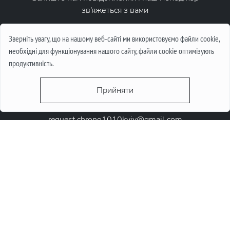
зв'яжеться з вами
Написати повідомлення
Зверніть увагу, що на нашому веб-сайті ми використовуємо файли cookie,
необхідні для функціонування нашого сайту, файли cookie оптимізують
продуктивність.
Прийняти
request.chrono1010kyiv@gmail.com
+38 (067) 646-10-10
+38 (050) 646-10-10
м. Київ, Круглоунiверсiтетська 6-а