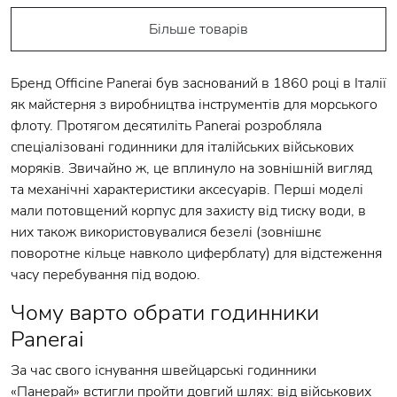
Більше товарів
Бренд Officine Panerai був заснований в 1860 році в Італії
як майстерня з виробництва інструментів для морського
флоту. Протягом десятиліть Panerai розробляла
спеціалізовані годинники для італійських військових
моряків. Звичайно ж, це вплинуло на зовнішній вигляд
та механічні характеристики аксесуарів. Перші моделі
мали потовщений корпус для захисту від тиску води, в
них також використовувалися безелі (зовнішнє
поворотне кільце навколо циферблату) для відстеження
часу перебування під водою.
Чому варто обрати годинники
Panerai
За час свого існування швейцарські годинники
«Панерай» встигли пройти довгий шлях: від військових