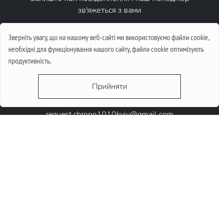
зв'яжеться з вами
Написати повідомлення
Зверніть увагу, що на нашому веб-сайті ми використовуємо файли cookie,
необхідні для функціонування нашого сайту, файли cookie оптимізують
продуктивність.
Прийняти
request.chrono1010kyiv@gmail.com
+38 (067) 646-10-10
+38 (050) 646-10-10
м. Київ, Круглоунiверсiтетська 6-а