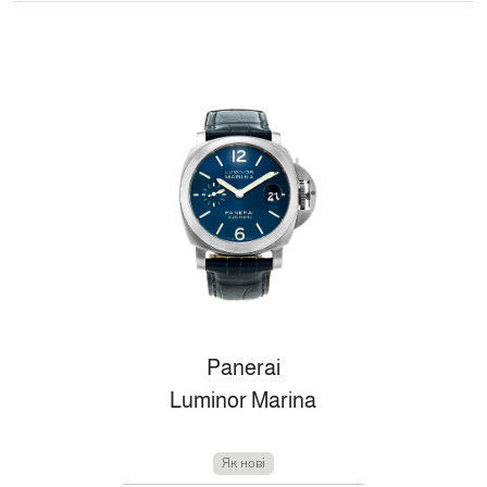
Panerai
Luminor Marina
Як нові