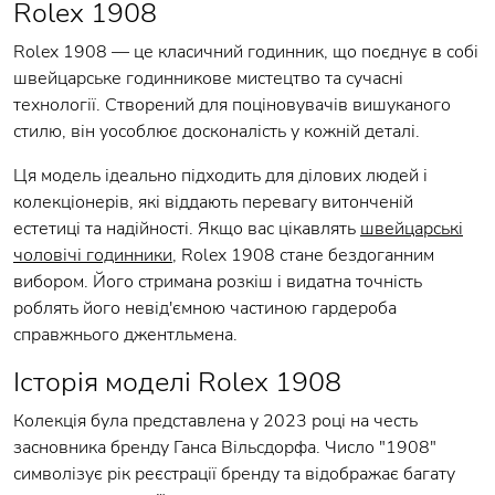
Rolex 1908
Rolex 1908 — це класичний годинник, що поєднує в собі
швейцарське годинникове мистецтво та сучасні
технології. Створений для поціновувачів вишуканого
стилю, він уособлює досконалість у кожній деталі.
Ця модель ідеально підходить для ділових людей і
колекціонерів, які віддають перевагу витонченій
естетиці та надійності. Якщо вас цікавлять
швейцарські
чоловічі годинники
, Rolex 1908 стане бездоганним
вибором. Його стримана розкіш і видатна точність
роблять його невід'ємною частиною гардероба
справжнього джентльмена.
Історія моделі Rolex 1908
Колекція була представлена у 2023 році на честь
засновника бренду Ганса Вільсдорфа. Число "1908"
символізує рік реєстрації бренду та відображає багату