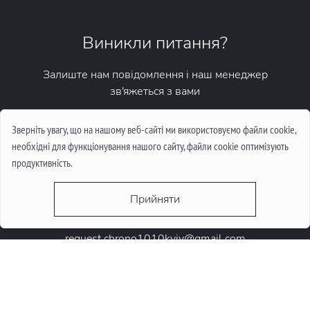
Виникли питання?
Залиште нам повідомлення і наш менеджер
зв'яжеться з вами
Написати повідомлення
Зверніть увагу, що на нашому веб-сайті ми використовуємо файли cookie,
необхідні для функціонування нашого сайту, файли cookie оптимізують
продуктивність.
Прийняти
request.chrono1010kyiv@gmail.com
+38 (067) 646-10-10
+38 (050) 646-10-10
м. Київ, Круглоунiверсiтетська 6-а