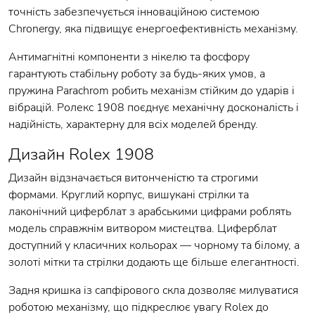
точність забезпечується інноваційною системою
Chronergy, яка підвищує енергоефективність механізму.
Антимагнітні компоненти з нікелю та фосфору
гарантують стабільну роботу за будь-яких умов, а
пружина Parachrom робить механізм стійким до ударів і
вібрацій. Ролекс 1908 поєднує механічну досконалість і
надійність, характерну для всіх моделей бренду.
Дизайн Rolex 1908
Дизайн відзначається витонченістю та строгими
формами. Круглий корпус, вишукані стрілки та
лаконічний циферблат з арабськими цифрами роблять
модель справжнім витвором мистецтва. Циферблат
доступний у класичних кольорах — чорному та білому, а
золоті мітки та стрілки додають ще більше елегантності.
Задня кришка із сапфірового скла дозволяє милуватися
роботою механізму, що підкреслює увагу Rolex до