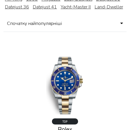
Datejust 36
Datejust 41
Yacht-Master II
Land-Dweller
Спочатку найпопулярніші
TOP
Rolex