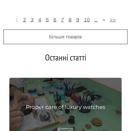
1
2
3
4
5
6
7
8
9
10
…
>
>>
Більше товарів
Останні статті