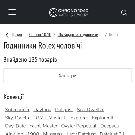
Chrono 10:10
Швейцарські годинники
Rolex
Назад
Годинники Rolex чоловічі
Знайдено 135 товарів
Фільтри
Колекції
Submariner
Daytona
Datejust
Sea-Dweller
Sky-Dweller
GMT-Master II
Explorer
Explorer II
Day-Date
Yacht-Master
Oyster Perpetual
Deepsea
Air-King
1908
Milgauss
Lady Datejust
Datejust 31