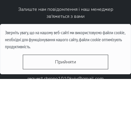
Залиште нам повідомлення і наш менеджер
зв'яжеться з вами
Написати повідомлення
Зверніть увагу, що на нашому веб-сайті ми використовуємо файли cookie,
необхідні для функціонування нашого сайту, файли cookie оптимізують
продуктивність.
Прийняти
request.chrono1010kyiv@gmail.com
+38 (067) 646-10-10
+38 (050) 646-10-10
м. Київ, Круглоунiверсiтетська 6-а