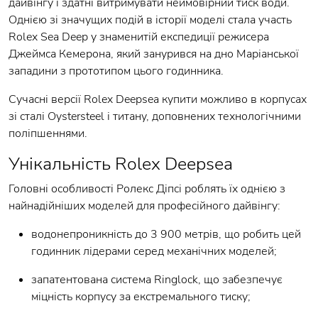
дайвінгу і здатні витримувати неймовірний тиск води.
Однією зі значущих подій в історії моделі стала участь
Rolex Sea Deep у знаменитій експедиції режисера
Джеймса Кемерона, який занурився на дно Маріанської
западини з прототипом цього годинника.
Сучасні версії Rolex Deepsea купити можливо в корпусах
зі сталі Oystersteel і титану, доповнених технологічними
поліпшеннями.
Унікальність Rolex Deepsea
Головні особливості Ролекс Діпсі роблять їх однією з
найнадійніших моделей для професійного дайвінгу:
водонепроникність до 3 900 метрів, що робить цей
годинник лідерами серед механічних моделей;
запатентована система Ringlock, що забезпечує
міцність корпусу за екстремального тиску;