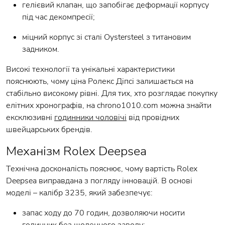
гелієвий клапан, що запобігає деформації корпусу
під час декомпресії;
міцний корпус зі сталі Oystersteel з титановим
задником.
Високі технології та унікальні характеристики
пояснюють, чому ціна Ролекс Діпсі залишається на
стабільно високому рівні. Для тих, хто розглядає покупку
елітних хронографів, на chrono1010.com можна знайти
ексклюзивні
годинники чоловічі
від провідних
швейцарських брендів.
Механізм Rolex Deepsea
Технічна досконалість пояснює, чому вартість Rolex
Deepsea виправдана з погляду інновацій. В основі
моделі – калібр 3235, який забезпечує:
запас ходу до 70 годин, дозволяючи носити
годинник без щоденного заводу;