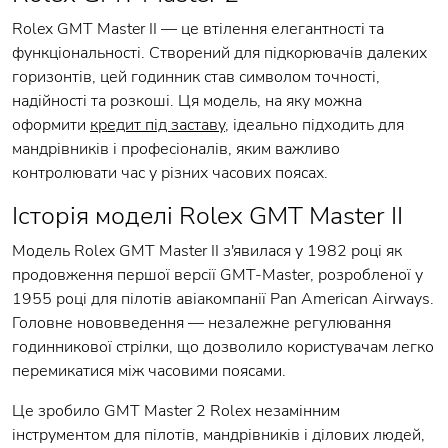
Rolex GMT Master II — це втілення елегантності та
функціональності. Створений для підкорювачів далеких
горизонтів, цей годинник став символом точності,
надійності та розкоші. Ця модель, на яку можна
оформити
кредит під заставу
, ідеально підходить для
мандрівників і професіоналів, яким важливо
контролювати час у різних часових поясах.
Історія моделі Rolex GMT Master II
Модель Rolex GMT Master II з'явилася у 1982 році як
продовження першої версії GMT-Master, розробленої у
1955 році для пілотів авіакомпанії Pan American Airways.
Головне нововведення — незалежне регулювання
годинникової стрілки, що дозволило користувачам легко
перемикатися між часовими поясами.
Це зробило GMT Master 2 Rolex незамінним
інструментом для пілотів, мандрівників і ділових людей,