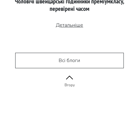
Чоловічі швейцарські годинники преміумкласу,
перевірені часом
Детальніше
Всі блоги
Вгору