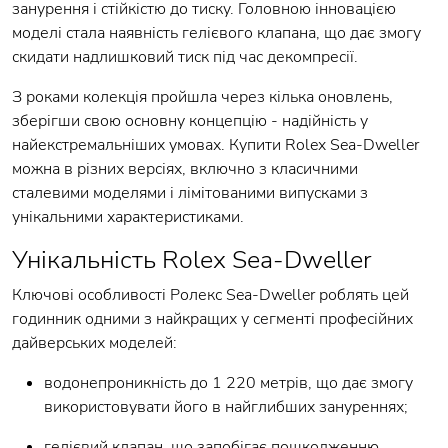
занурення і стійкістю до тиску. Головною інновацією
моделі стала наявність гелієвого клапана, що дає змогу
скидати надлишковий тиск під час декомпресії.
З роками колекція пройшла через кілька оновлень,
зберігши свою основну концепцію - надійність у
найекстремальніших умовах. Купити Rolex Sea-Dweller
можна в різних версіях, включно з класичними
сталевими моделями і лімітованими випусками з
унікальними характеристиками.
Унікальність Rolex Sea-Dweller
Ключові особливості Ролекс Sea-Dweller роблять цей
годинник одними з найкращих у сегменті професійних
дайверських моделей:
водонепроникність до 1 220 метрів, що дає змогу
використовувати його в найглибших зануреннях;
гелієвий клапан, що запобігає пошкодженню