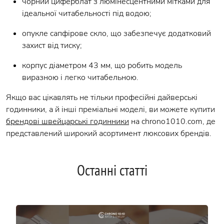
чорний циферблат з люмінесцентними мітками для
ідеальної читабельності під водою;
опукле сапфірове скло, що забезпечує додатковий
захист від тиску;
корпус діаметром 43 мм, що робить модель
виразною і легко читабельною.
Якщо вас цікавлять не тільки професійні дайверські
годинники, а й інші преміальні моделі, ви можете купити
брендові швейцарські годинники
на chrono1010.com, де
представлений широкий асортимент люксових брендів.
Останні статті