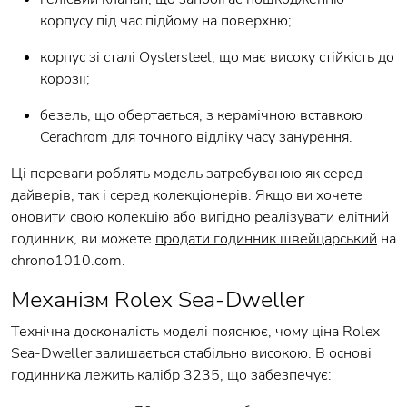
корпусу під час підйому на поверхню;
корпус зі сталі Oystersteel, що має високу стійкість до
корозії;
безель, що обертається, з керамічною вставкою
Cerachrom для точного відліку часу занурення.
Ці переваги роблять модель затребуваною як серед
дайверів, так і серед колекціонерів. Якщо ви хочете
оновити свою колекцію або вигідно реалізувати елітний
годинник, ви можете
продати годинник швейцарський
на
chrono1010.com.
Механізм Rolex Sea-Dweller
Технічна досконалість моделі пояснює, чому ціна Rolex
Sea-Dweller залишається стабільно високою. В основі
годинника лежить калібр 3235, що забезпечує: