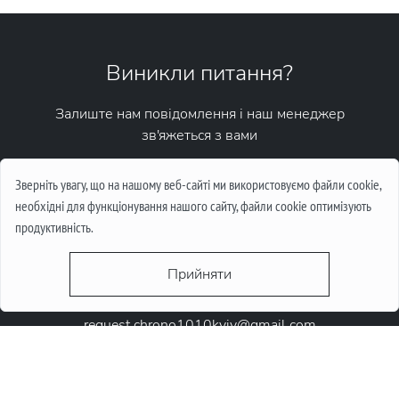
Виникли питання?
Залиште нам повідомлення і наш менеджер
зв'яжеться з вами
Написати повідомлення
Зверніть увагу, що на нашому веб-сайті ми використовуємо файли cookie,
необхідні для функціонування нашого сайту, файли cookie оптимізують
продуктивність.
Прийняти
request.chrono1010kyiv@gmail.com
+38 (067) 646-10-10
+38 (050) 646-10-10