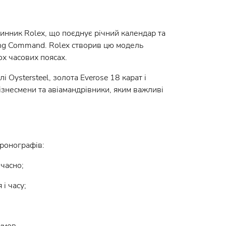
инник Rolex, що поєднує річний календар та
ing Command. Rolex створив цю модель
ох часових поясах.
 Oystersteel, золота Everose 18 карат і
бізнесмени та авіамандрівники, яким важливі
хронографів:
очасно;
і часу;
умов.