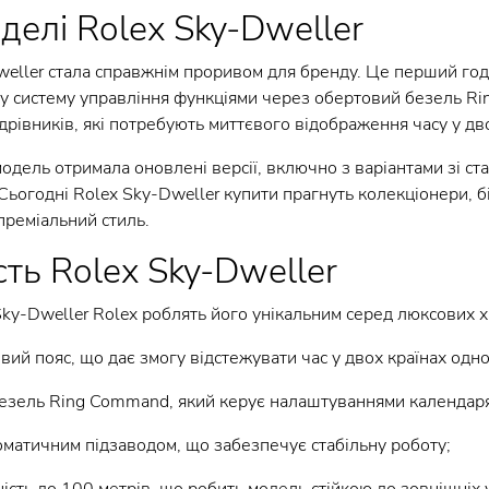
оделі Rolex Sky-Dweller
eller стала справжнім проривом для бренду. Це перший год
лу систему управління функціями через обертовий безель R
дрівників, які потребують миттєвого відображення часу у дв
дель отримала оновлені версії, включно з варіантами зі сталі
. Сьогодні Rolex Sky-Dweller купити прагнуть колекціонери, 
 преміальний стиль.
сть Rolex Sky-Dweller
ky-Dweller Rolex роблять його унікальним серед люксових 
вий пояс, що дає змогу відстежувати час у двох країнах одн
езель Ring Command, який керує налаштуваннями календаря 
оматичним підзаводом, що забезпечує стабільну роботу;
сть до 100 метрів, що робить модель стійкою до зовнішніх 