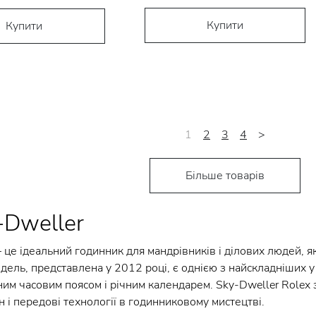
Купити
Купити
1
2
3
4
>
Більше товарів
-Dweller
 це ідеальний годинник для мандрівників і ділових людей, як
одель, представлена у 2012 році, є однією з найскладніших у
ним часовим поясом і річним календарем. Sky-Dweller Rolex 
 і передові технології в годинниковому мистецтві.