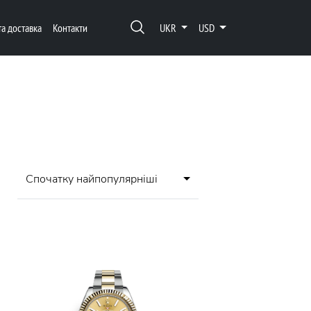
та доставка
Контакти
UKR
USD
Спочатку найпопулярніші