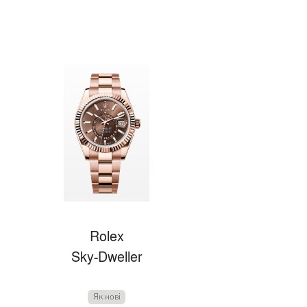
Rolex
Sky-Dweller
Як нові