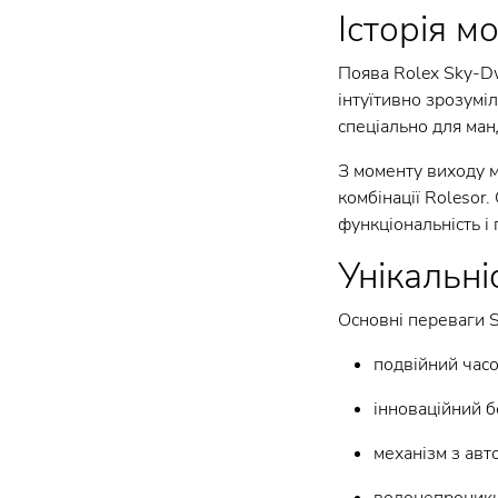
Історія м
Поява Rolex Sky-Dw
інтуїтивно зрозумі
спеціально для ман
З моменту виходу мо
комбінації Rolesor
функціональність і
Унікальні
Основні переваги S
подвійний часо
інноваційний б
механізм з авт
водонепроникні