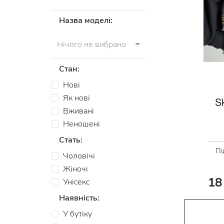
Назва моделі:
Нічого не вибрано
Стан:
Нові
Як нові
S
Вживані
Неношені
Стать:
Пі
Чоловічі
Жіночі
18
Унісекс
Наявність:
У бутіку