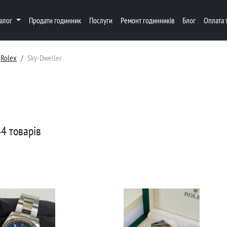
талог
Продати годинник
Послуги
Ремонт годинників
Блог
Оплата 
Rolex
Sky-Dweller
4 товарів