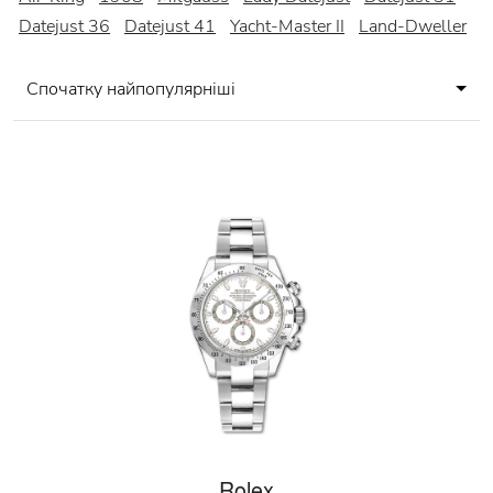
Datejust 36
Datejust 41
Yacht-Master II
Land-Dweller
Спочатку найпопулярніші
Rolex