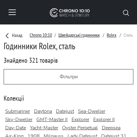
Chrono 10:10
Швейцарські годинники
Rolex
Сталь
Назад
Годинники Rolex, сталь
Знайдено 321 товарів
Фільтри
Колекції
Submariner
Daytona
Datejust
Sea-Dweller
Sky-Dweller
GMT-Master II
Explorer
Explorer II
Day-Date
Yacht-Master
Oyster Perpetual
Deepsea
Air-King
1908
Milgauss
Lady Datejust
Datejust 31