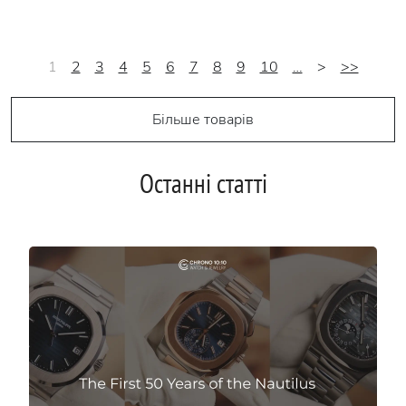
1
2
3
4
5
6
7
8
9
10
…
>
>>
Більше товарів
Останні статті