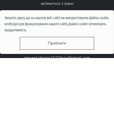
зв'яжеться з вами
Написати повідомлення
Зверніть увагу, що на нашому веб-сайті ми використовуємо файли cookie,
необхідні для функціонування нашого сайту, файли cookie оптимізують
продуктивність.
Прийняти
request.chrono1010kyiv@gmail.com
+38 (067) 646-10-10
+38 (050) 646-10-10
м. Київ, Круглоунiверсiтетська 6-а
© 2026 Chrono1010. Всі права захищені