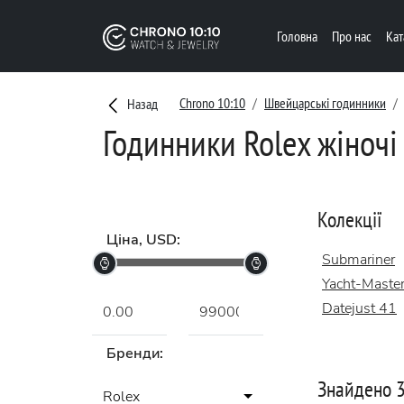
Головна
Про нас
Ка
Chrono 10:10
Швейцарські годинники
Назад
Годинники Rolex жіночі
Колекції
Ціна, USD:
Submariner
Yacht-Maste
Datejust 41
Бренди:
Знайдено 3
Rolex