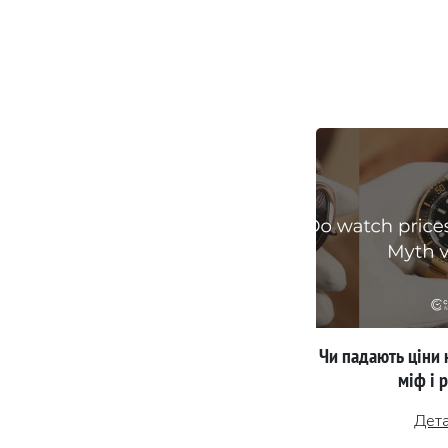
Чи падають ціни 
міф і 
Дет