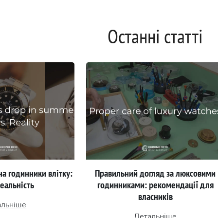
Останні статті
на годинники влітку:
Правильний догляд за люксовими
реальність
годинниками: рекомендації для
власників
альніше
Детальніше