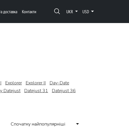
та доставка
Контакти
UKR
USD
I
Explorer
Explorer II
Day-Date
y Datejust
Datejust 31
Datejust 36
Спочатку найпопулярніші