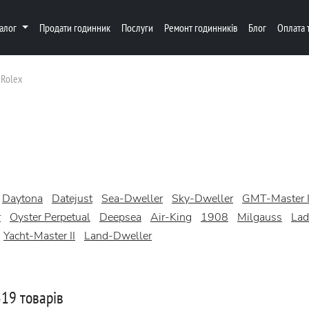
талог
Продати годинник
Послуги
Ремонт годинників
Блог
Оплата 
Rolex
Daytona
Datejust
Sea-Dweller
Sky-Dweller
GMT-Master I
r
Oyster Perpetual
Deepsea
Air-King
1908
Milgauss
Lad
Yacht-Master II
Land-Dweller
19 товарів