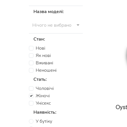
Назва моделі:
Нічого не вибрано
Стан:
Нові
Як нові
Вживані
Неношені
Стать:
Чоловічі
Жіночі
Унісекс
Oyst
Наявність:
У бутіку