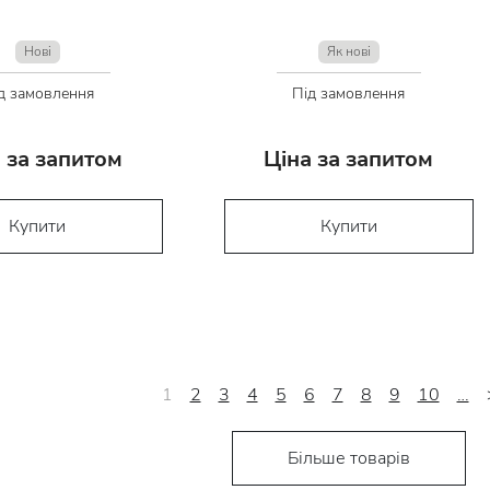
Нові
Як нові
д замовлення
Під замовлення
 за запитом
Ціна за запитом
Купити
Купити
1
2
3
4
5
6
7
8
9
10
…
Більше товарів