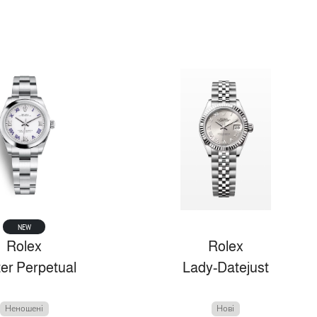
NEW
Rolex
Rolex
er Perpetual
Lady-Datejust
Неношені
Нові