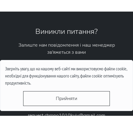
Виникли питання?
Залиште нам повідомлення і наш менеджер
зв'яжеться з вами
Написати повідомлення
Зверніть увагу, що на нашому веб-сайті ми використовуємо файли cookie,
необхідні для функціонування нашого сайту, файли cookie оптимізують
продуктивність.
Прийняти
request.chrono1010kyiv@gmail.com
+38 (067) 646-10-10