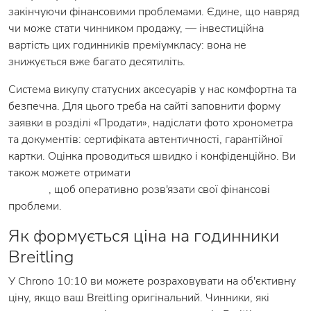
закінчуючи фінансовими проблемами. Єдине, що навряд
чи може стати чинником продажу, — інвестиційна
вартість цих годинників преміумкласу: вона не
знижується вже багато десятиліть.
Система викупу статусних аксесуарів у нас комфортна та
безпечна. Для цього треба на сайті заповнити форму
заявки в розділі «Продати», надіслати фото хронометра
та документів: сертифіката автентичності, гарантійної
картки. Оцінка проводиться швидко і конфіденційно. Ви
також можете отримати
кредит під заставу ювелірних
виробів
, щоб оперативно розв'язати свої фінансові
проблеми.
Як формується ціна на годинники
Breitling
У Chrono 10:10 ви можете розраховувати на об'єктивну
ціну, якщо ваш Breitling оригінальний. Чинники, які