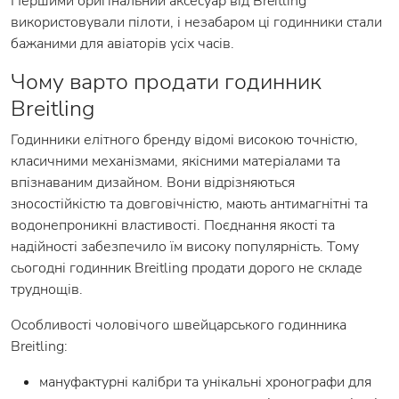
Першими оригінальний аксесуар від Breitling
використовували пілоти, і незабаром ці годинники стали
бажаними для авіаторів усіх часів.
Чому варто продати годинник
Breitling
Годинники елітного бренду відомі високою точністю,
класичними механізмами, якісними матеріалами та
впізнаваним дизайном. Вони відрізняються
зносостійкістю та довговічністю, мають антимагнітні та
водонепроникні властивості. Поєднання якості та
надійності забезпечило їм високу популярність. Тому
сьогодні годинник Breitling продати дорого не складе
труднощів.
Особливості чоловічого швейцарського годинника
Breitling:
мануфактурні калібри та унікальні хронографи для